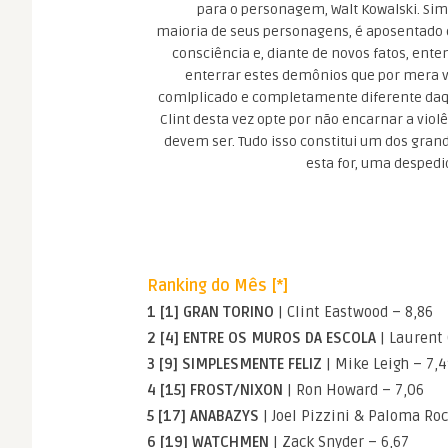
para o personagem, Walt Kowalski. Sim,
maioria de seus personagens, é aposentado 
consciência e, diante de novos fatos, ent
enterrar estes demônios que por mera v
comlplicado e completamente diferente daqu
Clint desta vez opte por não encarnar a viol
devem ser. Tudo isso constitui um dos gran
esta for, uma despedi
Ranking do Mês [*]
1 [1] GRAN TORINO
| Clint Eastwood – 8,86
2 [4] ENTRE OS MUROS DA ESCOLA
| Laurent 
3 [9] SIMPLESMENTE FELIZ
| Mike Leigh – 7,4
4 [15] FROST/NIXON
| Ron Howard – 7,06
5 [17] ANABAZYS
| Joel Pizzini & Paloma Roc
6 [19] WATCHMEN
| Zack Snyder – 6,67