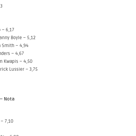
43
 – 6,17
anny Boyle – 5,12
n Smith – 4,94
nders – 4,67
n Kwapis – 4,50
rick Lussier – 3,75
 – Nota
 – 7,10