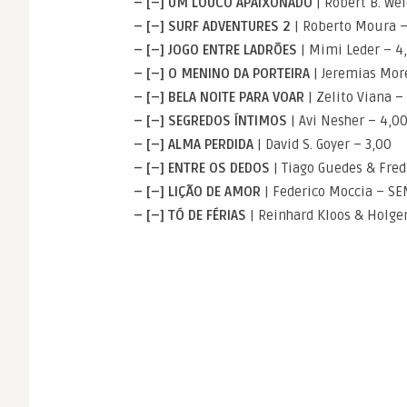
– [–] UM LOUCO APAIXONADO
| Robert B. Wei
– [–] SURF ADVENTURES 2
| Roberto Moura –
– [–] JOGO ENTRE LADRÕES
| Mimi Leder – 4
– [–] O MENINO DA PORTEIRA
| Jeremias More
– [–] BELA NOITE PARA VOAR
| Zelito Viana –
– [–] SEGREDOS ÍNTIMOS
| Avi Nesher – 4,0
– [–] ALMA PERDIDA
| David S. Goyer – 3,00
– [–] ENTRE OS DEDOS
| Tiago Guedes & Fre
– [–] LIÇÃO DE AMOR
| Federico Moccia – S
– [–] TÓ DE FÉRIAS
| Reinhard Kloos & Holge