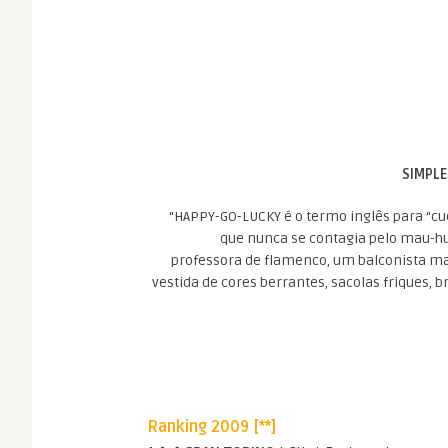
SIMPLE
“HAPPY-GO-LUCKY é o termo inglês para “cu
que nunca se contagia pelo mau-hu
professora de flamenco, um balconista ma
vestida de cores berrantes, sacolas friques, 
Ranking 2009 [**]