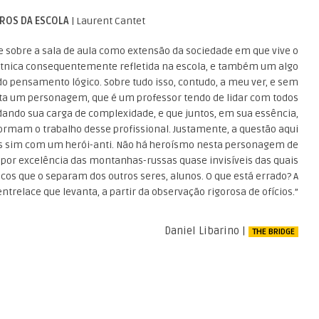
ROS DA ESCOLA
| Laurent Cantet
 sobre a sala de aula como extensão da sociedade em que vive o
étnica consequentemente refletida na escola, e também um algo
o pensamento lógico. Sobre tudo isso, contudo, a meu ver, e sem
ita um personagem, que é um professor tendo de lidar com todos
rdando sua carga de complexidade, e que juntos, em sua essência,
rmam o trabalho desse profissional. Justamente, a questão aqui
s sim com um herói-anti. Não há heroísmo nesta personagem de
por excelência das montanhas-russas quase invisíveis das quais
icos que o separam dos outros seres, alunos. O que está errado? A
trelace que levanta, a partir da observação rigorosa de ofícios.”
Daniel Libarino |
THE BRIDGE