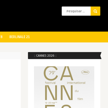
78
BERLINALE 21
:: CANNES 2026 ::