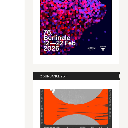
:: SUNDANCE 26 ::