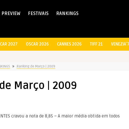
PREVIEW
FESTIVAIS
RANKINGS
CAR 2027
OSCAR 2026
CANNES 2026
TIFF 21
VENEZIA´
NKINGS
Ranking de Março | 2009
de Março | 2009
TES cravou a nota de 8,85 – A maior média obtida em todos