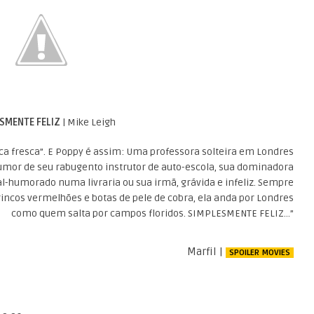
SMENTE FELIZ
| Mike Leigh
ca fresca”. E Poppy é assim: Uma professora solteira em Londres
mor de seu rabugento instrutor de auto-escola, sua dominadora
l-humorado numa livraria ou sua irmã, grávida e infeliz. Sempre
brincos vermelhões e botas de pele de cobra, ela anda por Londres
como quem salta por campos floridos. SIMPLESMENTE FELIZ…”
Marfil |
SPOILER MOVIES