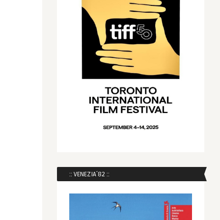
:: VENEZIA´82 ::