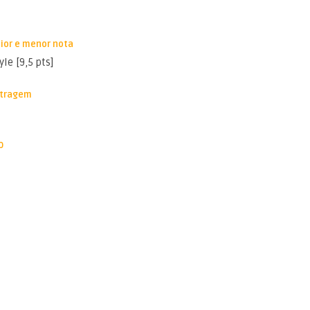
aior e menor nota
le [9,5 pts]
stragem
0