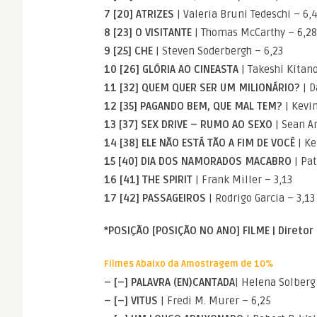
7 [20] ATRIZES
| Valeria Bruni Tedeschi – 6,
8 [23] O VISITANTE
| Thomas McCarthy – 6,28
9 [25] CHE
| Steven Soderbergh – 6,23
10 [26] GLÓRIA AO CINEASTA
| Takeshi Kitano
11 [32] QUEM QUER SER UM MILIONÁRIO?
| D
12 [35] PAGANDO BEM, QUE MAL TEM?
| Kevi
13 [37] SEX DRIVE – RUMO AO SEXO
| Sean A
14 [38] ELE NÃO ESTÁ TÃO A FIM DE VOCÊ
| Ke
15 [40] DIA DOS NAMORADOS MACABRO
| Pat
16 [41] THE SPIRIT
| Frank Miller – 3,13
17 [42] PASSAGEIROS
| Rodrigo Garcia – 3,13
*POSIÇÃO [POSIÇÃO NO ANO] FILME | Diretor
Filmes Abaixo da Amostragem de 10%
– [–] PALAVRA (EN)CANTADA
| Helena Solberg
– [–] VITUS
| Fredi M. Murer – 6,25