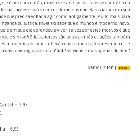
 ele é um cara durão, ranzinza e anti-social, mas ao contrário da
de suas ações e sofre com os demônios que elas criaram em sua
ende que precisa voltar a agir como antigamente. Muito mais para
ingança ou justiça. Kowalski sabe que o mundo é moderno, novo,
ele em que ele aprendeu a viver. Talvez por estes motivos é que
ência e sim sofrê-la. As forças são outras, então as ações também
des momentos de auto-reflexão que o cinema já apresentou e, se
da das mais dignas do ator Clint Eastwood – mas apenas do ator.”
Daniel Pilon |
PILOG
Cantet – 7,97
1
ha – 6,93