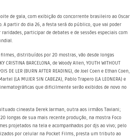
ite de gala, com exibição do concorrente brasileiro ao Oscar
A partir do dia 26, a festa será do público, que vai poder
r raridades, participar de debates e de sessões especiais com
ndial.
 filmes, distribuídos por 20 mostras, vão desde longas
ICKY CRISTINA BARCELONA, de Woody Allen, YOUTH WITHOUT
OIS DE LER (BURN AFTER READING), de Joel Coen e Ethan Coen,
Martel (LA MUJER SIN CABEZA), Pablo Trapero (LA LEONERA) e
nematográficas que dificilmente serão exibidos de novo no
ultuado cineasta Derek Jarman, outra aos irmãos Taviani;
 20 longas de sua mais recente produção, na mostra Foco
es projetados na tela e acompanhados por djs ao vivo; pelo
lizados por celular na Pocket Films, presta um tributo ao