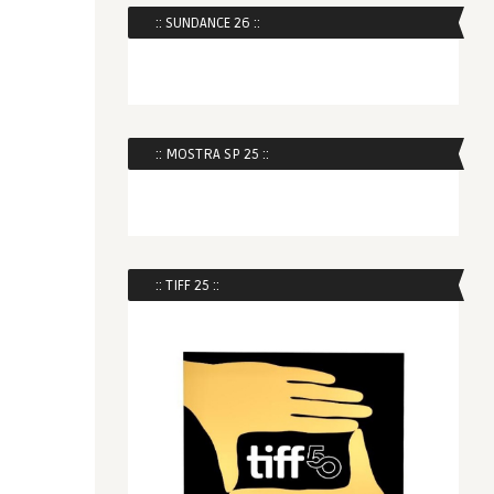
:: SUNDANCE 26 ::
:: MOSTRA SP 25 ::
:: TIFF 25 ::