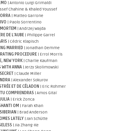
LMO
| Antonio Luigi Grimaldi
ssef Chahine & Khaled Youssef
ORRA
| Matteo Garrone
DIVO
| Paolo Sorrentino
 MORTEM
| Andrzej Wajda
RE DE L’AUBE
| Philippe Garrel
ARIS
| Cédric Klapisch
ING MARRIED
| Jonathan Demme
RATING PROCEDURE
| Errol Morris
, NEW YORK
| Charlie Kaufman
S WITH ANNA
| Jerzy Skolimowski
 SECRET
| Claude Miller
ANDRA
| Alexander Sokurov
STRÉE ET DE CÉLADON
| Eric Rohmer
, TU COMPRENDRAS
| Amos Gitaï
JULIA
| Erick Zonca
SHANTI OM
| Farah Khan
SIBERIAN
| Brad Anderson
OMES LATELY
| Jan Schütte
SELESS
| Jia Zhang-Ke