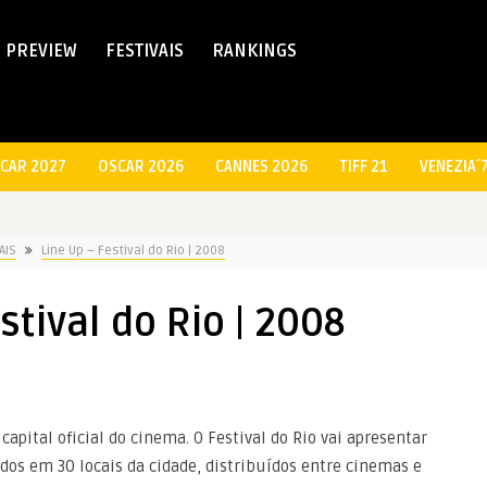
PREVIEW
FESTIVAIS
RANKINGS
CAR 2027
OSCAR 2026
CANNES 2026
TIFF 21
VENEZIA´
AIS
Line Up – Festival do Rio | 2008
stival do Rio | 2008
 capital oficial do cinema. O Festival do Rio vai apresentar
idos em 30 locais da cidade, distribuídos entre cinemas e