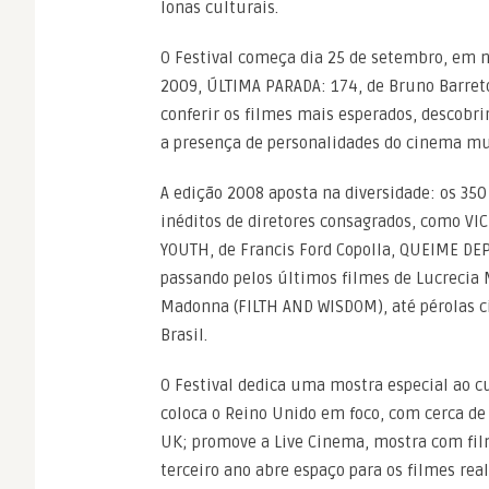
lonas culturais.
O Festival começa dia 25 de setembro, em no
2009, ÚLTIMA PARADA: 174, de Bruno Barreto. 
conferir os filmes mais esperados, descobri
a presença de personalidades do cinema mu
A edição 2008 aposta na diversidade: os 350
inéditos de diretores consagrados, como V
YOUTH, de Francis Ford Copolla, QUEIME DEP
passando pelos últimos filmes de Lucrecia 
Madonna (FILTH AND WISDOM), até pérolas ci
Brasil.
O Festival dedica uma mostra especial ao c
coloca o Reino Unido em foco, com cerca de
UK; promove a Live Cinema, mostra com film
terceiro ano abre espaço para os filmes rea