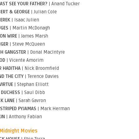
LAST SEE YOUR FATHER?
| Anand Tucker
BERT & GEORGE
| Julian Cole
DEREK
| Isaac Julien
UGES
| Martin McDonagh
ON WIRE
| James Marsh
GER
| Steve McQueen
ISH GANGSTER
| Donal MacIntyre
OD
| Vicente Amorim
R HADITHA
| Nick Broomfield
ND THE CITY
| Terence Davies
VIRTUE
| Stephan Elliott
 DUCHESS
| Saul Dibb
CK LANE
| Sarah Gavron
 STRIPED PYJAMAS
| Mark Herman
IN
| Anthony Fabian
Midnight Movies