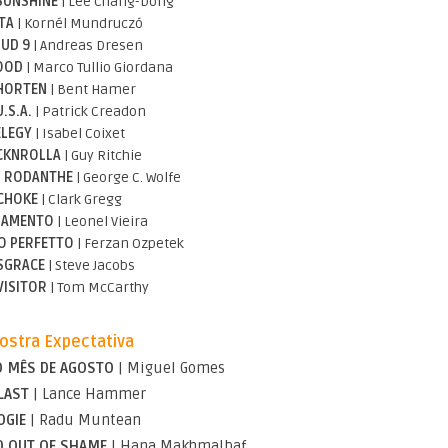
SUNSHINE
| Lee Chang-Dong
TA
| Kornél Mundruczó
UD 9
| Andreas Dresen
OOD
| Marco Tullio Giordana
HORTEN
| Bent Hamer
U.S.A.
| Patrick Creadon
ELEGY
| Isabel Coixet
CKNROLLA
| Guy Ritchie
N RODANTHE
| George C. Wolfe
CHOKE
| Clark Gregg
GAMENTO
| Leonel Vieira
O PERFETTO
| Ferzan Ozpetek
SGRACE
| Steve Jacobs
VISITOR
| Tom McCarthy
ostra Expectativa
O MÊS DE AGOSTO
| Miguel Gomes
LAST
| Lance Hammer
OGIE
| Radu Muntean
D OUT OF SHAME
| Hana Makhmalbaf