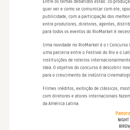
Entre os temas debatidos estão: co-produçã
quer ver e como se comunicar com ele; opor
publicidade, com a participação dos melhore
entre produtores, diretores, agentes, distr
para todos os eventos do RioMarket é necess
Uma novidade no RioMarket é o I Concurso 
uma parceria entre o Festival do Rio e o La
instituições de roteiros internacionalment
Idea. O objetivo do concurso é descobrir nov
para o crescimento da indústria cinematogr
Filmes inéditos, exibição de clássicos, most
com diretores e atores internacionais faz
da América Latina.
Panora
NIGHT
BIRD