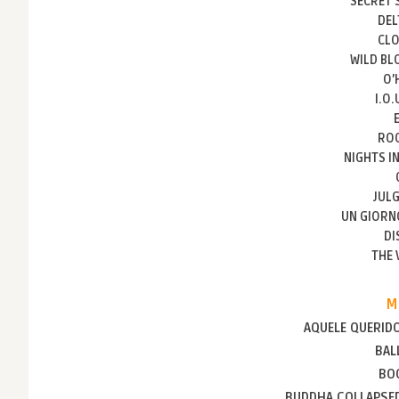
SECRET 
DEL
CLO
WILD BL
O’
I.O.
RO
NIGHTS I
JUL
UN GIORN
DI
THE 
M
AQUELE QUERID
BAL
BO
BUDDHA COLLAPSE