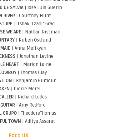
D DE SYLVIA
| José Luis Guerin
N RIVER
| Courtney Hunt
STURE
| Itshak ‘Tzahi’ Grad
SE WE ARE
| Nathan Rissman
UNTARY
| Ruben Ostlund
MAID
| Anna Melikyan
CKNESS
| Jonathan Levine
LE HEART
| Marion Laine
 COWBOY
| Thomas Clay
A LION
| Benjamin Gilmour
AKEN
| Pierre Morel
CALLER
| Richard Ledes
 GUITAR
| Amy Redford
L GRUPO
| TheodoreThomas
FUL TOWN
| Aditya Assarat
Foco UK