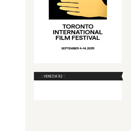
:: VENEZIA´82 ::