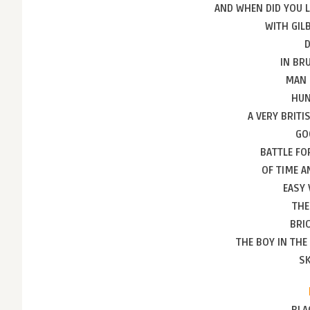
AND WHEN DID YOU 
WITH GIL
IN BR
MAN 
HUN
A VERY BRIT
GO
BATTLE FO
OF TIME A
EASY 
THE
BRI
THE BOY IN THE
SK