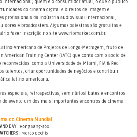
o internacional; quem é o consumidor atual, o que o público
tunidades do cinema digital e direitos de imagem e
s profissionais da indústria audiovisual internacional,
ibuidores e broadcasters. Algumas palestras são gratuitas e
ário fazer inscrição no site www.riomarket.com.br.
Latino-Americano de Projetos de Longa-Metragem, fruto de
tin American Training Center (LATC) que conta com o apoio de
e reconhecidas, como a Universidade de Miami, FIA & Red
os talentos, criar oportunidades de negócios e contribuir
áfica latino-americana.
ras especiais, retrospectivas, seminários| bates e encontros
em do evento um dos mais importantes encontros de cinema
ma do Cinema Mundial
 AND DAY
| Hong Sang-soo
WATCHERS
| Marco Bechis