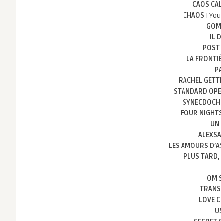
CAOS CA
CHAOS
| You
GOM
IL 
POST
LA FRONTIÈ
P
RACHEL GETT
STANDARD OPE
SYNECDOCHE
FOUR NIGHT
UN
ALEXS
LES AMOURS D’A
PLUS TARD
OM 
TRANS
LOVE C
U