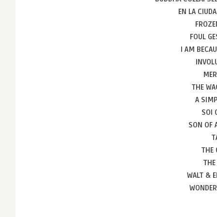
EN LA CIUDA
FROZE
FOUL GE
I AM BECAU
INVOL
MER
THE WA
A SIMP
SOI
SON OF 
T
THE 
THE
WALT & E
WONDER