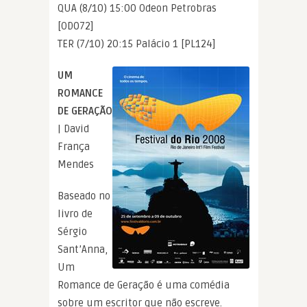
QUA (8/10) 15:00 Odeon Petrobras
[OD072]
TER (7/10) 20:15 Palácio 1 [PL124]
UM
ROMANCE
DE GERAÇÃO
| David
França
Mendes
Baseado no
livro de
Sérgio
Sant’Anna,
Um
Romance de Geração é uma comédia
sobre um escritor que não escreve.