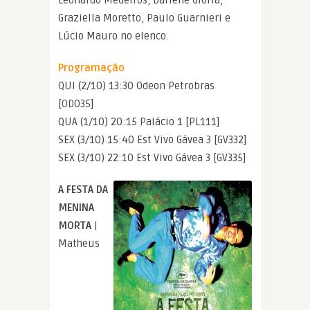
Leonardo Medeiros, Darlene Glória,
Graziella Moretto, Paulo Guarnieri e
Lúcio Mauro no elenco.
Programação
QUI (2/10) 13:30 Odeon Petrobras
[OD035]
QUA (1/10) 20:15 Palácio 1 [PL111]
SEX (3/10) 15:40 Est Vivo Gávea 3 [GV332]
SEX (3/10) 22:10 Est Vivo Gávea 3 [GV335]
A FESTA DA
MENINA
MORTA
|
Matheus