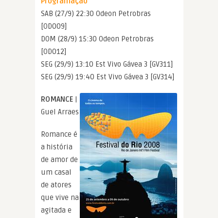
Programação
SAB (27/9) 22:30 Odeon Petrobras
[OD009]
DOM (28/9) 15:30 Odeon Petrobras
[OD012]
SEG (29/9) 13:10 Est Vivo Gávea 3 [GV311]
SEG (29/9) 19:40 Est Vivo Gávea 3 [GV314]
ROMANCE
|
Guel Arraes
Romance é
a história
de amor de
um casal
de atores
que vive na
agitada e