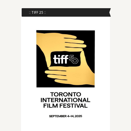
:: TIFF 25 ::