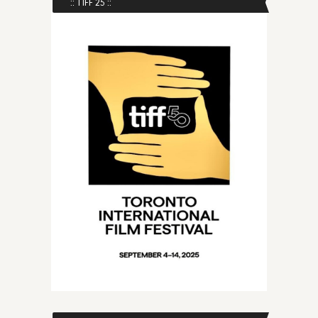
:: TIFF 25 ::