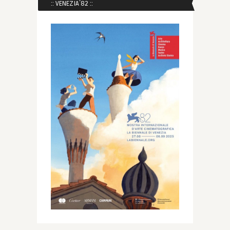
:: VENEZIA´82 ::