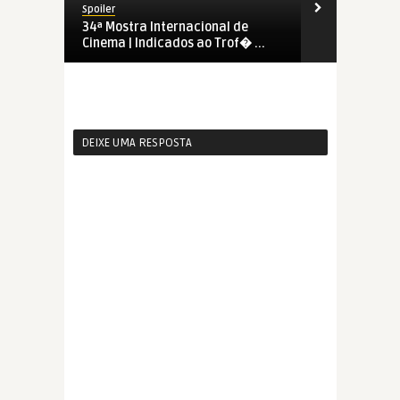
Spoiler
Spoiler
0
34ª Mostra Internacional de
(A)mostra d
Cinema | Indicados ao Trof� ...
DEIXE UMA RESPOSTA