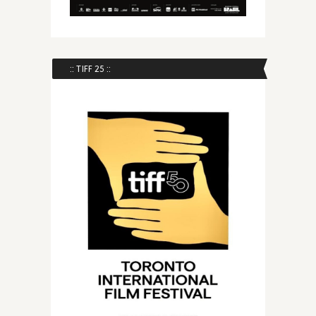
:: TIFF 25 ::