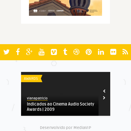
AWARDS
FESTIVAIS
vianapatricio
Spoiler
Indicados ao Cinema Audio Society
Cannes 2019
Awards | 2009
Desenvolvido por MediaVIP