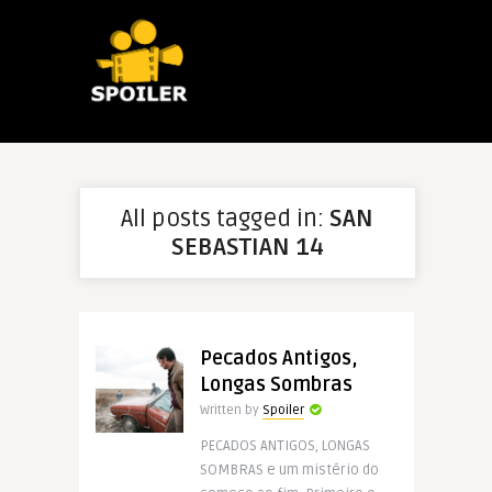
All posts tagged in:
SAN
SEBASTIAN 14
Pecados Antigos,
Longas Sombras
Written by
Spoiler
PECADOS ANTIGOS, LONGAS
SOMBRAS e um mistério do