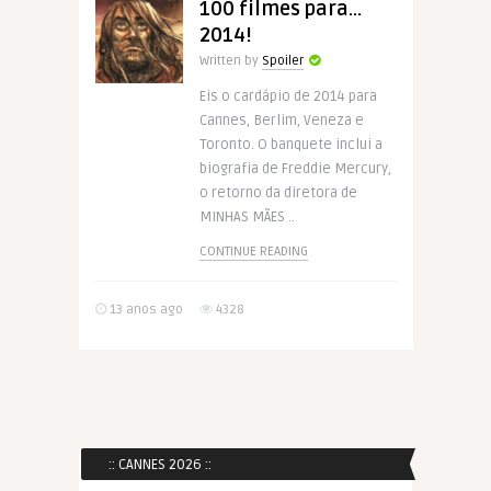
100 filmes para…
2014!
Written by
Spoiler
Eis o cardápio de 2014 para
Cannes, Berlim, Veneza e
Toronto. O banquete inclui a
biografia de Freddie Mercury,
o retorno da diretora de
MINHAS MÃES ..
CONTINUE READING
13 anos ago
4328
:: CANNES 2026 ::