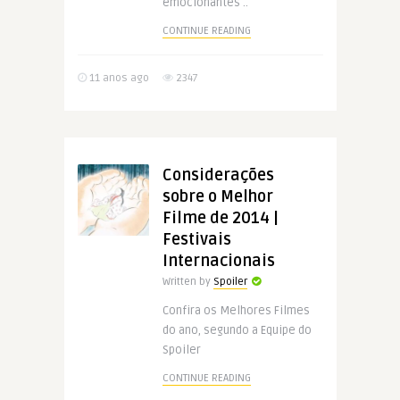
emocionantes ..
CONTINUE READING
11 anos ago
2347
Considerações
sobre o Melhor
Filme de 2014 |
Festivais
Internacionais
Written by
Spoiler
Confira os Melhores Filmes
do ano, segundo a Equipe do
Spoiler
CONTINUE READING