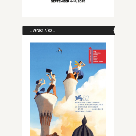
:: VENEZIA´82 ::