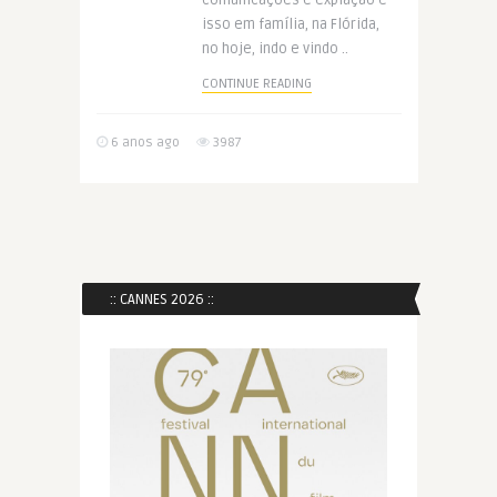
comunicações e expiação e
isso em família, na Flórida,
no hoje, indo e vindo ..
CONTINUE READING
6 anos ago
3987
:: CANNES 2026 ::