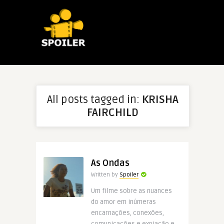
All posts tagged in:
KRISHA
FAIRCHILD
As Ondas
Written by
Spoiler
Um filme sobre as nuances
do amor em inúmeras
encarnações, conexões,