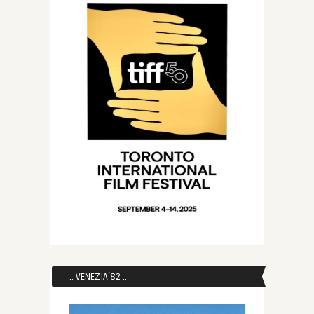
:: VENEZIA´82 ::