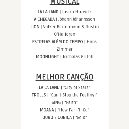
MUSICAL
LA LA LAND
| Justin Hurwitz
A CHEGADA
| Jóhann Jóhannsson
LION
| Volker Bertelmann & Dustin
O’Halloran
ESTRELAS ALÉM DO TEMPO
| Hans
Zimmer
MOONLIGHT
| Nicholas Britell
MELHOR CANÇÃO
LA LA LAND
| “City of Stars”
TROLLS
| “Can’t Stop the Feeling!”
SING
| “Faith”
MOANA
| “How Far I’ll Go”
OURO E COBIÇA
| “Gold”