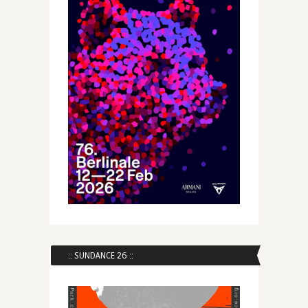
:: SUNDANCE 26 ::