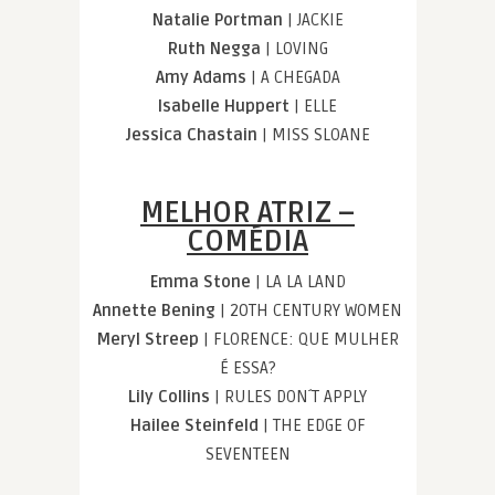
Natalie Portman
| JACKIE
Ruth Negga
| LOVING
Amy Adams
| A CHEGADA
Isabelle Huppert
| ELLE
Jessica Chastain
| MISS SLOANE
MELHOR ATRIZ –
COMÉDIA
Emma Stone
| LA LA LAND
Annette Bening
| 20TH CENTURY WOMEN
Meryl Streep
| FLORENCE: QUE MULHER
É ESSA?
Lily Collins
| RULES DON´T APPLY
Hailee Steinfeld
| THE EDGE OF
SEVENTEEN