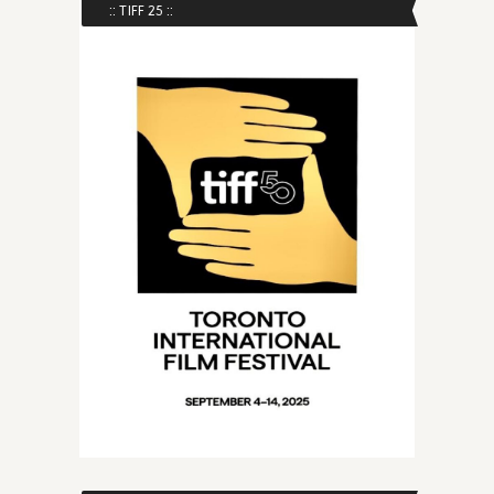
:: TIFF 25 ::