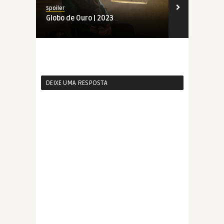
Spoiler
Spoiler
Globo de Ouro | 2023
Indicados ao
DEIXE UMA RESPOSTA