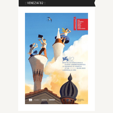
:: VENEZIA´82 ::