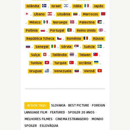
.
.
.
Islândia
Israel
Itália
Japão
.
.
.
Líbano
Lituânia
Marrocos
.
.
.
.
México
Noruega
Palestina
.
.
.
Polônia
Portugal
Reino Unido
.
.
República Tcheca
Romênia
Rússia
.
.
.
.
Senegal
Sérvia
Suécia
.
.
.
Suíça
Tailândia
Taiwan
.
.
.
Tunísia
Turquia
Ucrânia
.
.
Uruguai
Venezuela
Vietnã
·
·
Article Tags:
SLOVAKIA
BEST PICTURE
FOREIGN
·
·
·
LANGUAGE FILM
FEATURED
SPOILER 20 ANOS
·
·
MELHORES FILMES
CINEMA ESTRANGEIRO
MONDO
·
SPOILER
ESLOVÁQUIA