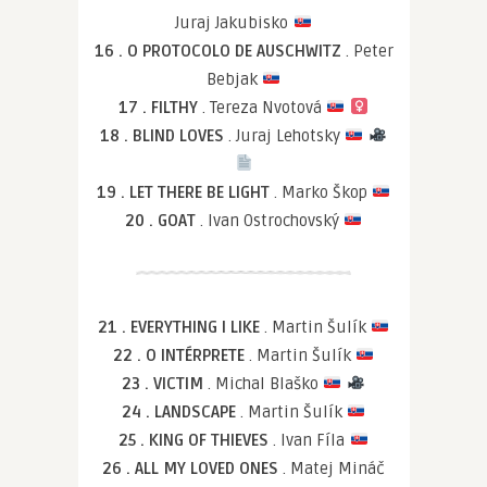
Juraj Jakubisko
16 . O PROTOCOLO DE AUSCHWITZ
. Peter
Bebjak
17 . FILTHY
. Tereza Nvotová
18 . BLIND LOVES
. Juraj Lehotsky
19 . LET THERE BE LIGHT
. Marko Škop
20 . GOAT
. Ivan Ostrochovský
21 . EVERYTHING I LIKE
. Martin Šulík
22 . O INTÉRPRETE
. Martin Šulík
23 . VICTIM
. Michal Blaško
24 . LANDSCAPE
. Martin Šulík
25 . KING OF THIEVES
. Ivan Fíla
26 . ALL MY LOVED ONES
. Matej Mináč