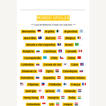
MONDO SPOILER
*** Lista de Melhores Filmes em cada País ***
.
.
.
Alemanha
Argélia
Argentina
.
.
.
Austrália
Áustria
Bélgica
.
.
Bósnia e Herzegovina
Brasil
.
.
.
Bulgária
Camboja
Canadá
.
.
.
Cazaquistão
Chile
China
.
.
.
Colômbia
Coreia do Sul
Cuba
.
.
.
Dinamarca
Egito
Eslováquia
.
.
Eslovênia
Espanha
Estados Unidos
.
.
.
Filipinas
Finlândia
França
.
.
.
.
Geórgia
Grécia
Holanda
.
.
.
Hong Kong
Hungria
Índia
.
.
.
Indonésia
Irã
Iraque