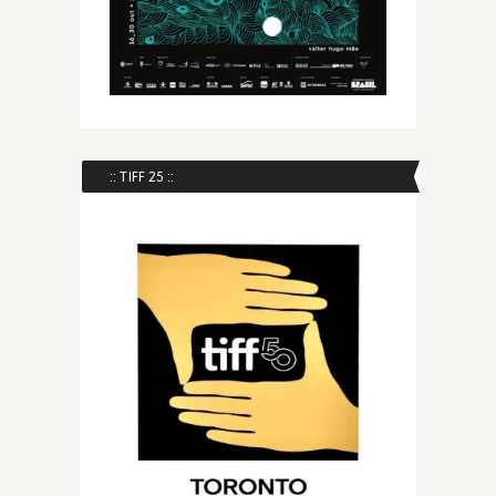
:: TIFF 25 ::