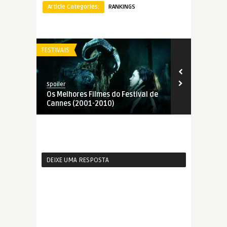
Article Categories:
RANKINGS
FESTIVAIS
FESTIVAIS
Spoiler
Spoiler
Os Melhores Filmes do Festival de
Os Melhores 
Cannes (2001-2010)
Cannes (199
DEIXE UMA RESPOSTA