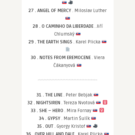
27 . ANGEL OF MERCY
. Miloslav Luther
28 . O CAMINHO DA LIBERDADE
. Jiří
Chlumský
29 . THE EARTH SINGS
. Karel Plicka
30 . NOTES FROM EREMOCENE
. Viera
Čákanyová
31 . THE LINE
. Peter Bebjak
32 . NIGHTSIREN
. Tereza Nvotová
33 . SHE – HERO
. Mira Fornay
34 . GYPSY
. Martin Šulík
35 . OUT
. Gyorgy Kristof
36 . OVER HILL AND DALE
. Karel Plicka