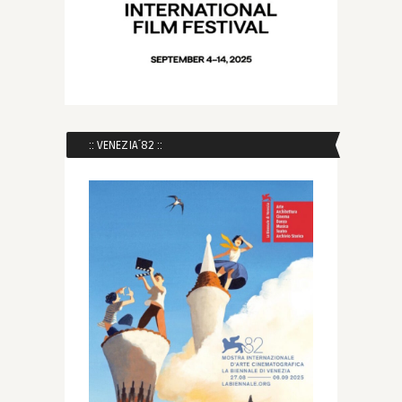
:: VENEZIA´82 ::