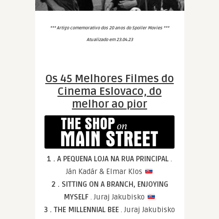
*** Artigo comemorativo dos 20 anos do Spoiler Movies ***
Atualizado em 23.04.23
Os 45 Melhores Filmes do
Cinema Eslovaco, do
melhor ao pior
1 . A PEQUENA LOJA NA RUA PRINCIPAL
.
Ján Kadár & Elmar Klos
2 . SITTING ON A BRANCH, ENJOYING
MYSELF
. Juraj Jakubisko
3 . THE MILLENNIAL BEE
. Juraj Jakubisko