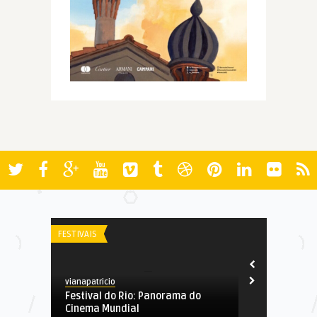
FESTIVAIS
AWARDS
vianapatricio
Spoiler
Festival do Rio: Panorama do
Oscar 2011:
Cinema Mundial
Coadjuvant