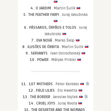
4 . O JARDIM
. Martin Šulík
5 . THE FEATHER FAIRY
. Juraj Jakubisko
6 . PÁSSAROS, ÓRFÃOS E TOLOS
. Juraj
Jakubisko
7 . EVA NOVÁ
. Marko Škop
8 . ILUSÕES DE ÓRBITA
. Martin Šulík
9 . SERVANTS
. Ivan Ostrochovský
10 . POWER
. Mátyás Prikler
11 . 107 MOTHERS
. Peter Kerekes
12 . FIELD LILIES
. Elo Havetta
13 . THE BORDER
. Jaroslav Vojtek
14 . CRUEL JOYS
. Juraj Nvota
15 . THE DESERTER AND THE NOMADS
.