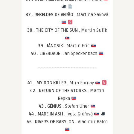
37 . REBELDES DE VERÃO
. Martina Saková
38 . THE CITY OF THE SUN
. Martin Šulík
39 . JÁNOSIK
. Martin Fric
40 . LIBERDADE
. Jan Speckenbach
41 . MY DOG KILLER
. Mira Fornay
42 . RETURN OF THE STORKS
. Martin
Repka
43 . GÉNIUS
. Stefan Uher
44 . MADE IN ASH
. Iveta Grófová
45 . RIVERS OF BABYLON
. Vladimír Balco