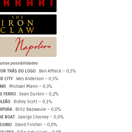
utras possibilidades
 POR TRÁS DO LOGO
. Ben Affleck – 0,5%
ID CITY
. Wes Anderson – 0,5%
RARI
. Michael Mann – 0,3%
DE FERRO
. Sean Durkin – 0,2%
OLEÃO
. Ridley Scott – 0,1%
ÚRPURA
. Blitz Bazawule – 0,0%
THE BOAT
. George Clooney – 0,0%
ASSINO
. David Fincher – 0,0%