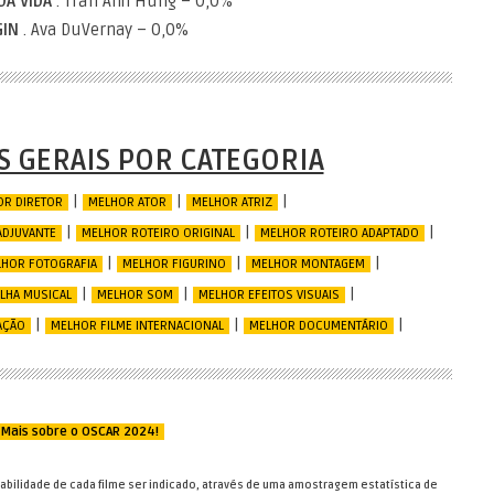
DA VIDA
. Trần Anh Hùng – 0,0%
GIN
. Ava DuVernay – 0,0%
 GERAIS POR CATEGORIA
|
|
|
R DIRETOR
MELHOR ATOR
MELHOR ATRIZ
|
|
|
ADJUVANTE
MELHOR ROTEIRO ORIGINAL
MELHOR ROTEIRO ADAPTADO
|
|
|
HOR FOTOGRAFIA
MELHOR FIGURINO
MELHOR MONTAGEM
|
|
|
LHA MUSICAL
MELHOR SOM
MELHOR EFEITOS VISUAIS
|
|
|
AÇÃO
MELHOR FILME INTERNACIONAL
MELHOR DOCUMENTÁRIO
 Mais sobre o OSCAR 2024!
abilidade de cada filme ser indicado, através de uma amostragem estatística de