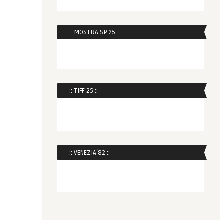
:: MOSTRA SP 25 ::
:: TIFF 25 ::
:: VENEZIA´82 ::