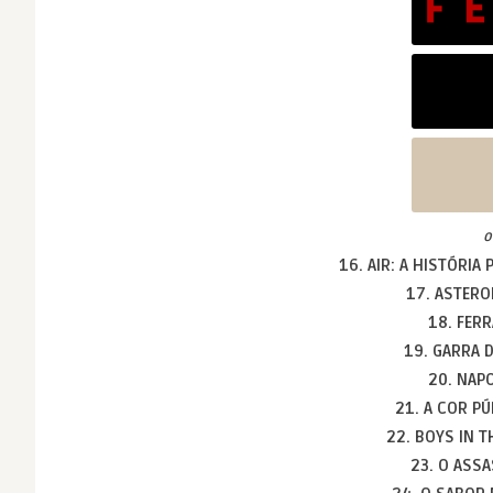
o
16. AIR: A HISTÓRIA
17. ASTERO
18. FER
19. GARRA 
20. NAP
21. A COR P
22. BOYS IN 
23. O ASS