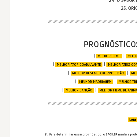
24. O SABOR 
25. ORI
PROGNÓSTICOS
|
|
MELHOR FILME
MELHO
|
|
MELHOR ATOR COADJUVANTE
MELHOR ATRIZ CO
|
|
MELHOR DESENHO DE PRODUÇÃO
MEL
|
|
MELHOR MAQUIAGEM
MELHOR TRI
|
|
MELHOR CANÇÃO
MELHOR FILME DE ANIM
Leia
(*) Para determinar esse prognóstico, o SPOILER mede a prob