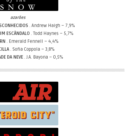
azarões
ESCONHECIDOS
. Andrew Haigh – 7,9%
 UM ESCÂNDALO
. Todd Haynes – 5,7%
URN
. Emerald Fennell – 4,4%
CILLA
. Sofia Coppola – 3,8%
ADE DA NEVE
. J.A. Bayona – 0,5%