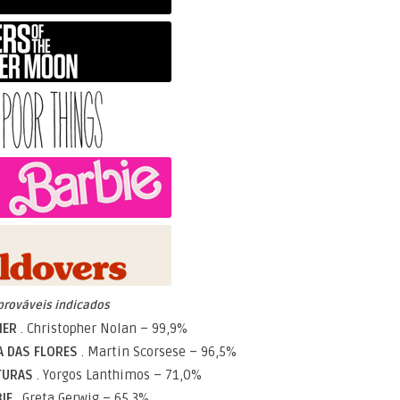
prováveis indicados
MER
. Christopher Nolan – 99,9%
A DAS FLORES
. Martin Scorsese – 96,5%
ATURAS
. Yorgos Lanthimos – 71,0%
BIE
. Greta Gerwig – 65,3%