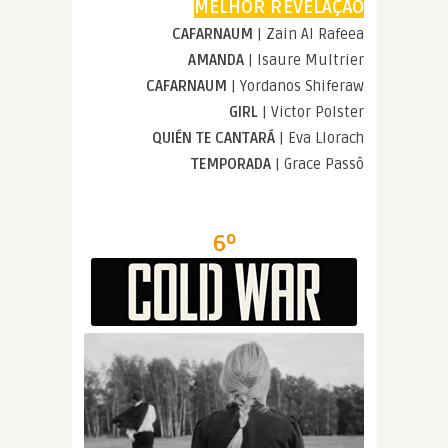
MELHOR REVELAÇÃO
CAFARNAUM
| Zain Al Rafeea
AMANDA
| Isaure Multrier
CAFARNAUM
| Yordanos Shiferaw
GIRL
| Victor Polster
QUIÉN TE CANTARÁ
| Eva Llorach
TEMPORADA
| Grace Passô
6º