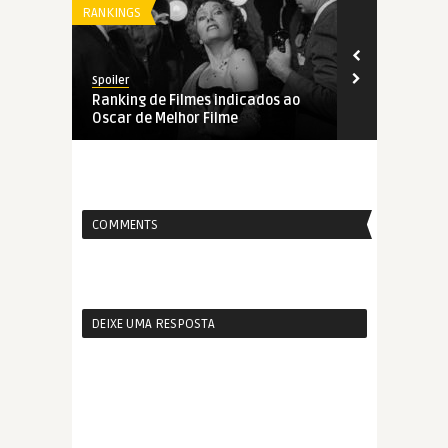
RANKINGS
RANKINGS
Spoiler
Spoiler
Ranking de Filmes indicados ao
Ranking de 
Oscar de Melhor Filme
Oscar de Mel
COMMENTS
DEIXE UMA RESPOSTA