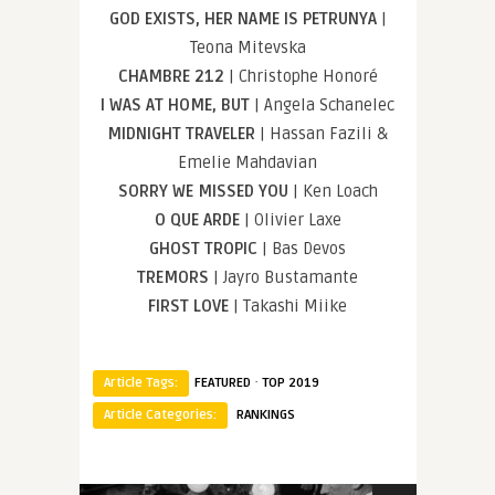
GOD EXISTS, HER NAME IS PETRUNYA
|
Teona Mitevska
CHAMBRE 212
| Christophe Honoré
I WAS AT HOME, BUT
| Angela Schanelec
MIDNIGHT TRAVELER
| Hassan Fazili &
Emelie Mahdavian
SORRY WE MISSED YOU
| Ken Loach
O QUE ARDE
| Olivier Laxe
GHOST TROPIC
| Bas Devos
TREMORS
| Jayro Bustamante
FIRST LOVE
| Takashi Miike
·
Article Tags:
FEATURED
TOP 2019
Article Categories:
RANKINGS