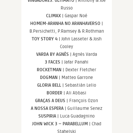
VINGADORES: ULTIMATO
| Anthony & Joe
Russo
CLIMAX
| Gaspar Noé
HOMEM-ARANHA NO ARANHAVERSO
|
B.Persichetti, P.Ramsey & R.Rothman
TOY STORY 4
| John Lasseter & Josh
Cooley
VARDA BY AGNÈS
| Agnès Varda
3 FACES
| Jafar Panahi
ROCKETMAN
| Dexter Fletcher
DOGMAN
| Matteo Garrone
GLORIA BELL
| Sebastián Lelio
BORDER
| Ali Abbasi
GRAÇAS A DEUS
| François Ozon
A NOSSA ESPERA
| Guillaume Senez
SUSPIRIA
| Luca Guadagnino
JOHN WICK 3 – PARABELLUM
| Chad
Stahelski