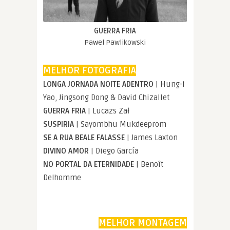
GUERRA FRIA
Pawel Pawlikowski
MELHOR FOTOGRAFIA
LONGA JORNADA NOITE ADENTRO
| Hung-i
Yao, Jingsong Dong & David Chizallet
GUERRA FRIA
| Lucazs Zał
SUSPIRIA
| Sayombhu Mukdeeprom
SE A RUA BEALE FALASSE
| James Laxton
DIVINO AMOR
| Diego García
NO PORTAL DA ETERNIDADE
| Benoît
Delhomme
MELHOR MONTAGEM