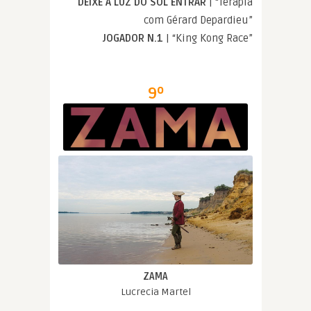
DEIXE A LUZ DO SOL ENTRAR
| “Terapia
com Gérard Depardieu”
JOGADOR N.1
| “King Kong Race”
9º
ZAMA
Lucrecia Martel