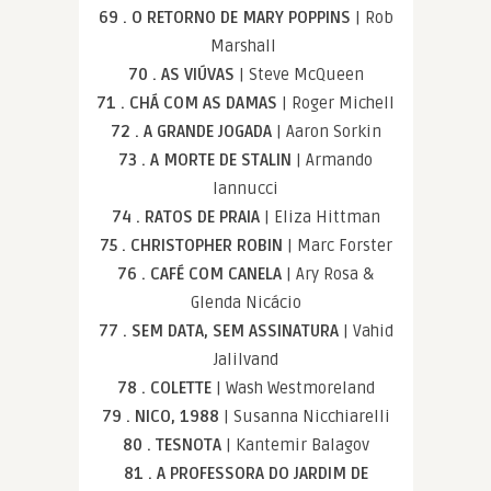
69 . O RETORNO DE MARY POPPINS
| Rob
Marshall
70 . AS VIÚVAS
| Steve McQueen
71 . CHÁ COM AS DAMAS
| Roger Michell
72 . A GRANDE JOGADA
| Aaron Sorkin
73 . A MORTE DE STALIN
| Armando
Iannucci
74 . RATOS DE PRAIA
| Eliza Hittman
75 . CHRISTOPHER ROBIN
| Marc Forster
76 . CAFÉ COM CANELA
| Ary Rosa &
Glenda Nicácio
77 . SEM DATA, SEM ASSINATURA
| Vahid
Jalilvand
78 . COLETTE
| Wash Westmoreland
79 . NICO, 1988
| Susanna Nicchiarelli
80 . TESNOTA
| Kantemir Balagov
81 . A PROFESSORA DO JARDIM DE