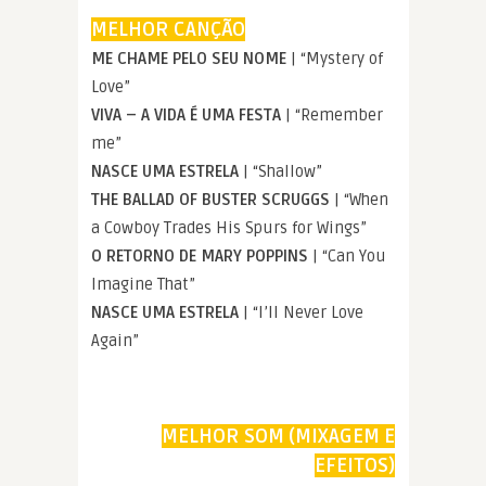
MELHOR CANÇÃO
ME CHAME PELO SEU NOME
| “Mystery of
Love”
VIVA – A VIDA É UMA FESTA
| “Remember
me”
NASCE UMA ESTRELA
| “Shallow”
THE BALLAD OF BUSTER SCRUGGS
| “When
a Cowboy Trades His Spurs for Wings”
O RETORNO DE MARY POPPINS
| “Can You
Imagine That”
NASCE UMA ESTRELA
| “I’ll Never Love
Again”
MELHOR SOM (MIXAGEM E
EFEITOS)