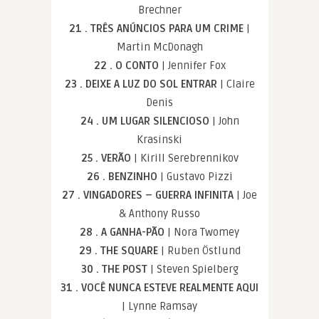
Brechner
21 . TRÊS ANÚNCIOS PARA UM CRIME
|
Martin McDonagh
22 . O CONTO
| Jennifer Fox
23 . DEIXE A LUZ DO SOL ENTRAR
| Claire
Denis
24 . UM LUGAR SILENCIOSO
| John
Krasinski
25 . VERÃO
| Kirill Serebrennikov
26 . BENZINHO
| Gustavo Pizzi
27 . VINGADORES – GUERRA INFINITA
| Joe
& Anthony Russo
28 . A GANHA-PÃO
| Nora Twomey
29 . THE SQUARE
| Ruben Östlund
30 . THE POST
| Steven Spielberg
31 . VOCÊ NUNCA ESTEVE REALMENTE AQUI
| Lynne Ramsay