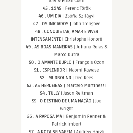
Joel & Ethan Coen
45 . 1945
| Ferenc Török
46 . UM DIA
| Zsófia Szilágyi
47 . OS INICIADOS
| John Trengove
48 . CONQUISTAR, AMAR E VIVER
INTENSAMENTE
| Christophe Honoré
49 . AS BOAS MANEIRAS
| Juliana Rojas &
Marco Dutra
50 . O AMANTE DUPLO
| François Ozon
51 . ESPLENDOR
| Naomi Kawase
52 . MUDBOUND
| Dee Rees
53 . AS HERDEIRAS
| Marcelo Martinessi
54 . TULLY
| Jason Reitman
55 . O DESTINO DE UMA NAÇÃO
| Joe
Wright
56 . A RAPOSA MÁ
| Benjamin Renner &
Patrick Imbert
57 . A ROTA SELVAGEM
| Andrew Haigh