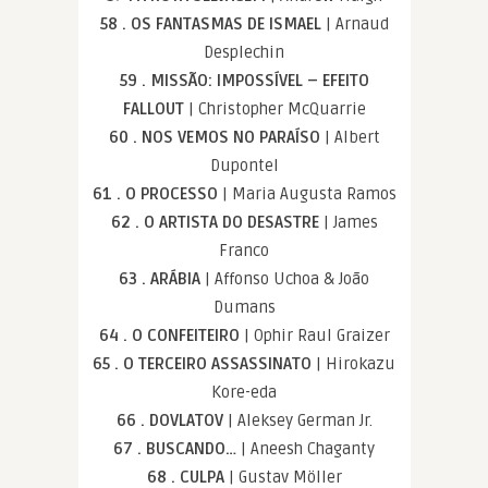
58 . OS FANTASMAS DE ISMAEL
| Arnaud
Desplechin
59 . MISSÃO: IMPOSSÍVEL – EFEITO
FALLOUT
| Christopher McQuarrie
60 . NOS VEMOS NO PARAÍSO
| Albert
Dupontel
61 . O PROCESSO
| Maria Augusta Ramos
62 . O ARTISTA DO DESASTRE
| James
Franco
63 . ARÁBIA
| Affonso Uchoa & João
Dumans
64 . O CONFEITEIRO
| Ophir Raul Graizer
65 . O TERCEIRO ASSASSINATO
| Hirokazu
Kore-eda
66 . DOVLATOV
| Aleksey German Jr.
67 . BUSCANDO…
| Aneesh Chaganty
68 . CULPA
| Gustav Möller