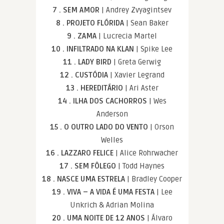
7 . SEM AMOR
| Andrey Zvyagintsev
8 . PROJETO FLÓRIDA
| Sean Baker
9 . ZAMA
| Lucrecia Martel
10 . INFILTRADO NA KLAN
| Spike Lee
11 . LADY BIRD
| Greta Gerwig
12 . CUSTÓDIA
| Xavier Legrand
13 . HEREDITÁRIO
| Ari Aster
14 . ILHA DOS CACHORROS
| Wes
Anderson
15 . O OUTRO LADO DO VENTO
| Orson
Welles
16 . LAZZARO FELICE
| Alice Rohrwacher
17 . SEM FÔLEGO
| Todd Haynes
18 . NASCE UMA ESTRELA
| Bradley Cooper
19 . VIVA – A VIDA É UMA FESTA
| Lee
Unkrich & Adrian Molina
20 . UMA NOITE DE 12 ANOS
| Álvaro