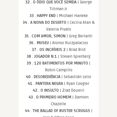
32 . O ÓDIO QUE VOCÊ SEMEIA
| George
Tillman Jr.
33 . HAPPY END
| Michael Haneke
34 . A NOIVA DO DESERTO
| Cecilia Atan &
Valeria Pivato
35 . COM AMOR, SIMON
| Greg Berlanti
36 . MUSEU
| Alonso Ruizpalacios
37 . OS INCRÍVEIS 2
| Brad Bird
38 . JOGADOR N.1
| Steven Spielberg
39 . 120 BATIMENTOS POR MINUTO
|
Robin Campillo
40 . DESOBEDIÊNCIA
| Sebastián Lelio
41 . PANTERA NEGRA
| Ryan Coogler
42 . O INSULTO
| Ziad Doueiri
43 . O PRIMEIRO HOMEM
| Damien
Chazelle
44 . THE BALLAD OF BUSTER SCRUGGS
|