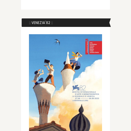
:: VENEZIA´82 ::