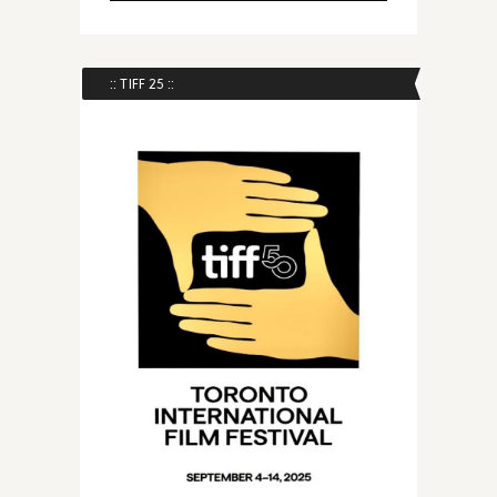
:: TIFF 25 ::