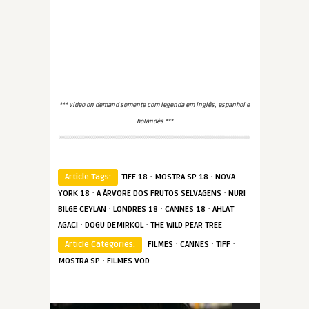
*** video on demand somente com legenda em inglês, espanhol e
holandês ***
·
·
Article Tags:
TIFF 18
MOSTRA SP 18
NOVA
·
·
YORK 18
A ÁRVORE DOS FRUTOS SELVAGENS
NURI
·
·
·
BILGE CEYLAN
LONDRES 18
CANNES 18
AHLAT
·
·
AGACI
DOGU DEMIRKOL
THE WILD PEAR TREE
·
·
·
Article Categories:
FILMES
CANNES
TIFF
·
MOSTRA SP
FILMES VOD