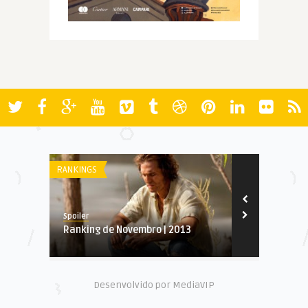
RANKINGS
FESTIVAIS
Spoiler
vianapatricio
Ranking de Novembro | 2013
Line Up – Fe
Desenvolvido por MediaVIP