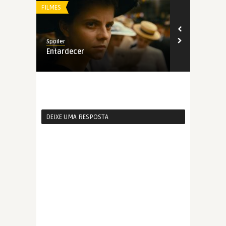
FILMES
RIO
Spoiler
Spoiler
Entardecer
Amanda
DEIXE UMA RESPOSTA