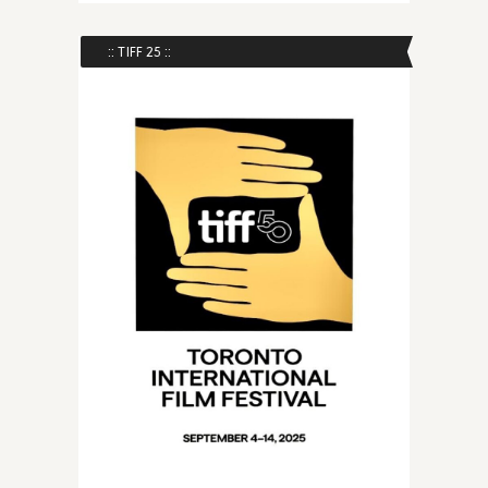
:: TIFF 25 ::