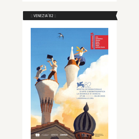
:: VENEZIA´82 ::