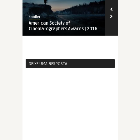
Spoiler
Spoiler
American Society of
Indicados a
Cinematographers Awards | 2016
Cinematogra
DEIXE UMA RESPOSTA