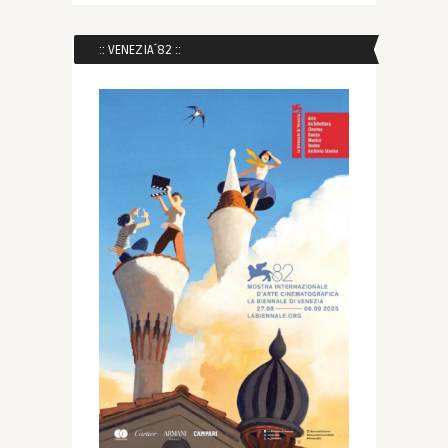
:: VENEZIA´82 ::