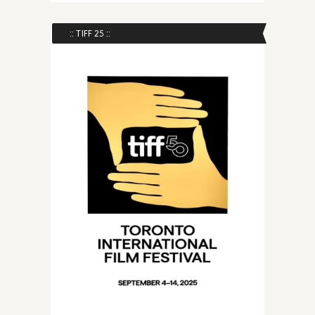
:: TIFF 25 ::