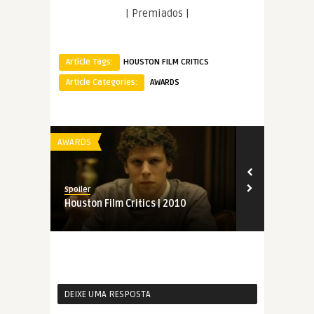
| Premiados |
Article Tags:
HOUSTON FILM CRITICS
Article Categories:
AWARDS
AWARDS
AWARDS
Spoiler
Spoiler
Houston Film Critics | 2010
Houston Film
DEIXE UMA RESPOSTA