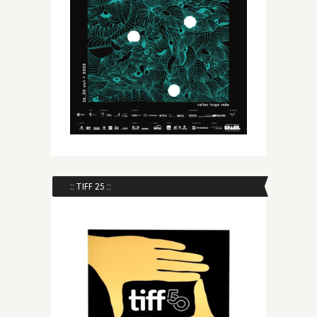
:: TIFF 25 ::