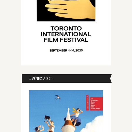
:: VENEZIA´82 ::