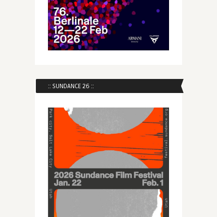
:: SUNDANCE 26 ::