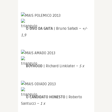
O UIVO DA GAITA
| Bruno Safadi –
+/-
1,9
BOYHOOD
| Richard Linklater –
5 x
O CANDIDATO HONESTO
| Roberto
Santucci –
1 x