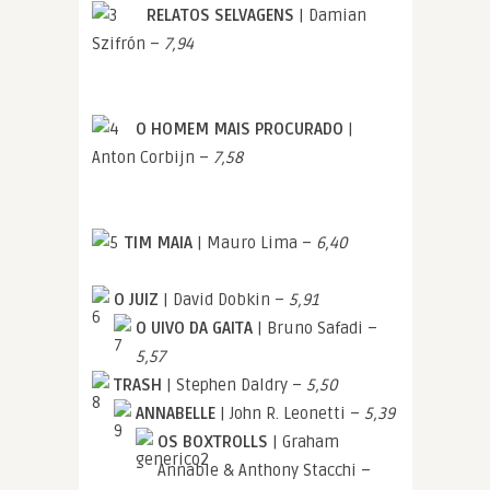
RELATOS SELVAGENS
| Damian
Szifrón –
7,94
O HOMEM MAIS PROCURADO
|
Anton Corbijn –
7,58
TIM MAIA
| Mauro Lima –
6,40
O JUIZ
| David Dobkin –
5,91
O UIVO DA GAITA
| Bruno Safadi –
5,57
TRASH
| Stephen Daldry –
5,50
ANNABELLE
| John R. Leonetti –
5,39
OS BOXTROLLS
| Graham
Annable & Anthony Stacchi –