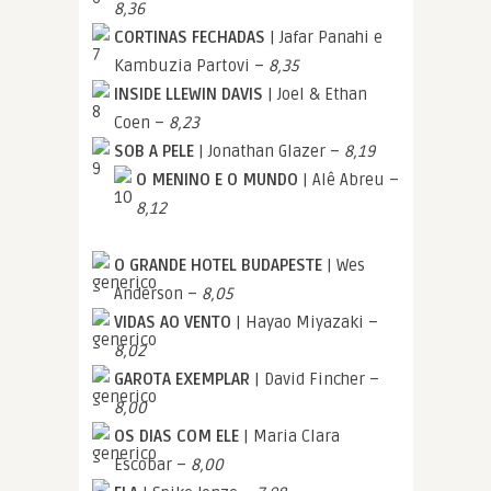
8,36
CORTINAS FECHADAS
| Jafar Panahi e
Kambuzia Partovi –
8,35
INSIDE LLEWIN DAVIS
| Joel & Ethan
Coen –
8,23
SOB A PELE
| Jonathan Glazer –
8,19
O MENINO E O MUNDO
| Alê Abreu –
8,12
O GRANDE HOTEL BUDAPESTE
| Wes
Anderson –
8,05
VIDAS AO VENTO
| Hayao Miyazaki –
8,02
GAROTA EXEMPLAR
| David Fincher –
8,00
OS DIAS COM ELE
| Maria Clara
Escobar –
8,00