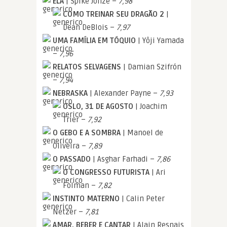
ELA
| Spike Jonze –
7,98
COMO TREINAR SEU DRAGÃO 2
|
Dean DeBlois –
7,97
UMA FAMÍLIA EM TÓQUIO
| Yôji Yamada
–
7,96
RELATOS SELVAGENS
| Damian Szifrón
–
7,94
NEBRASKA
| Alexander Payne –
7,93
OSLO, 31 DE AGOSTO
| Joachim
Trier –
7,92
O GEBO E A SOMBRA
| Manoel de
Oliveira –
7,89
O PASSADO
| Asghar Farhadi –
7,86
O CONGRESSO FUTURISTA
| Ari
Folman –
7,82
INSTINTO MATERNO
| Calin Peter
Netzer –
7,81
AMAR, BEBER E CANTAR
| Alain Resnais