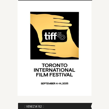
:: VENEZIA´82 ::