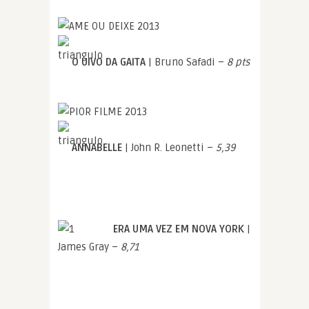
O UIVO DA GAITA
| Bruno Safadi –
8 pts
ANNABELLE
| John R. Leonetti –
5,39
ERA UMA VEZ EM NOVA YORK
|
James Gray –
8,71