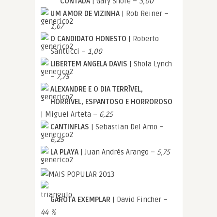
CONTADA
| Gary Shore –
3,00
UM AMOR DE VIZINHA
| Rob Reiner –
1,67
O CANDIDATO HONESTO
| Roberto
Santucci –
1,00
LIBERTEM ANGELA DAVIS
| Shola Lynch
–
7,75
ALEXANDRE E O DIA TERRÍVEL,
HORRÍVEL, ESPANTOSO E HORROROSO
| Miguel Arteta –
6,25
CANTINFLAS
| Sebastian Del Amo –
6,25
LA PLAYA
| Juan Andrés Arango –
5,75
GAROTA EXEMPLAR
| David Fincher –
44 %