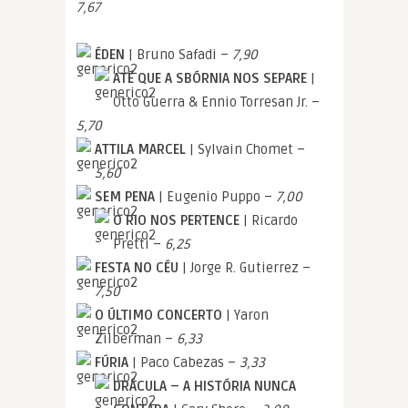
7,67
ÉDEN
| Bruno Safadi –
7,90
ATÉ QUE A SBÓRNIA NOS SEPARE
|
Otto Guerra & Ennio Torresan Jr. –
5,70
ATTILA MARCEL
| Sylvain Chomet –
5,60
SEM PENA
| Eugenio Puppo –
7,00
O RIO NOS PERTENCE
| Ricardo
Pretti –
6,25
FESTA NO CÉU
| Jorge R. Gutierrez –
7,50
O ÚLTIMO CONCERTO
| Yaron
Zilberman –
6,33
FÚRIA
| Paco Cabezas –
3,33
DRÁCULA – A HISTÓRIA NUNCA