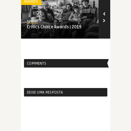
AWARDS
AWARDS
Spoiler
Spoiler
Critics Choice Awards | 2019
Indicados a
| 2019
COMMENTS
DEIXE UMA RESPOSTA