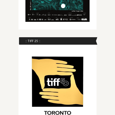
:: TIFF 25 ::