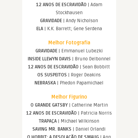
12 ANOS DE ESCRAVIDÃO
| Adam
Stockhausen
GRAVIDADE
| Andy Nicholson
ELA
| K.K. Barrett; Gene Serdena
Melhor Fotografia
GRAVIDADE
| Emmanuel Lubezki
INSIDE LLEWYN DAVIS
| Bruno Delbonnel
12 ANOS DE ESCRAVIDÃO
| Sean Bobbitt
OS SUSPEITOS
| Roger Deakins
NEBRASKA
| Phedon Papamichael
Melhor Figurino
O GRANDE GATSBY
| Catherine Martin
12 ANOS DE ESCRAVIDÃO
| Patricia Norris
TRAPAÇA
| Michael Wilkinson
SAVING MR. BANKS
| Daniel Orlandi
O HOBBIT: A DESOLAÇÃO DE SMAUG
| Ann