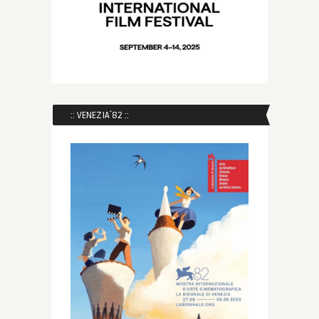
:: VENEZIA´82 ::