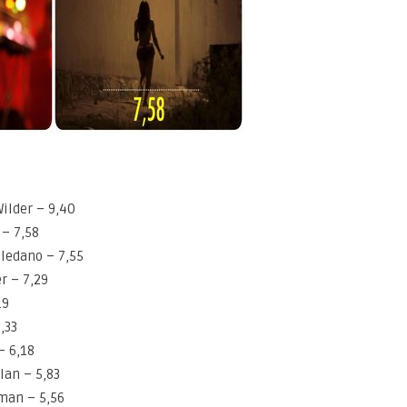
Wilder – 9,40
 – 7,58
oledano – 7,55
r – 7,29
19
,33
– 6,18
lan – 5,83
man – 5,56