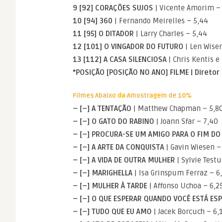
9 [92] CORAÇÕES SUJOS
| Vicente Amorim –
10 [94] 360
| Fernando Meirelles – 5,44
11 [95] O DITADOR
| Larry Charles – 5,44
12 [101] O VINGADOR DO FUTURO
| Len Wise
13 [112] A CASA SILENCIOSA
| Chris Kentis e
*POSIÇÃO [POSIÇÃO NO ANO] FILME | Diretor
Filmes Abaixo da Amostragem de 10%
– [–] A TENTAÇÃO
| Matthew Chapman – 5,8
– [–] O GATO DO RABINO
| Joann Sfar – 7,40
– [–] PROCURA-SE UM AMIGO PARA O FIM D
– [–] A ARTE DA CONQUISTA
| Gavin Wiesen –
– [–] A VIDA DE OUTRA MULHER
| Sylvie Testu
– [–] MARIGHELLA
| Isa Grinspum Ferraz – 6
– [–] MULHER À TARDE
| Affonso Uchoa – 6,2
– [–] O QUE ESPERAR QUANDO VOCÊ ESTÁ ES
– [–] TUDO QUE EU AMO
| Jacek Borcuch – 6,