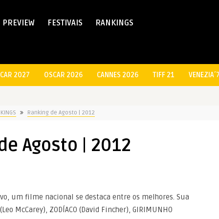
PREVIEW
FESTIVAIS
RANKINGS
CAR 2027
OSCAR 2026
CANNES 2026
TIFF 21
VENEZIA´
KINGS
Ranking de Agosto | 2012
de Agosto | 2012
o, um filme nacional se destaca entre os melhores. Sua
(Leo McCarey), ZODÍACO (David Fincher), GIRIMUNHO