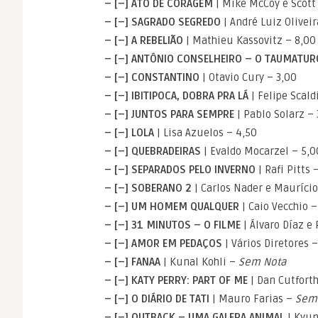
– [–] ATO DE CORAGEM
| Mike McCoy e Scott
– [–] SAGRADO SEGREDO
| André Luiz Oliveir
– [–] A REBELIÃO
| Mathieu Kassovitz – 8,00
– [–] ANTÔNIO CONSELHEIRO – O TAUMATU
– [–] CONSTANTINO
| Otavio Cury – 3,00
– [–] IBITIPOCA, DOBRA PRA LÁ
| Felipe Scald
– [–] JUNTOS PARA SEMPRE
| Pablo Solarz – 
– [–] LOLA
| Lisa Azuelos – 4,50
– [–] QUEBRADEIRAS
| Evaldo Mocarzel – 5,0
– [–] SEPARADOS PELO INVERNO
| Rafi Pitts 
– [–] SOBERANO 2
| Carlos Nader e Maurício
– [–] UM HOMEM QUALQUER
| Caio Vecchio –
– [–] 31 MINUTOS – O FILME
| Álvaro Díaz e
– [–] AMOR EM PEDAÇOS
| Vários Diretores 
– [–] FANAA
| Kunal Kohli –
Sem Nota
– [–] KATY PERRY: PART OF ME
| Dan Cutforth
– [–] O DIÁRIO DE TATI
| Mauro Farias –
Sem
– [–] OUTBACK – UMA GALERA ANIMAL
| Kyun