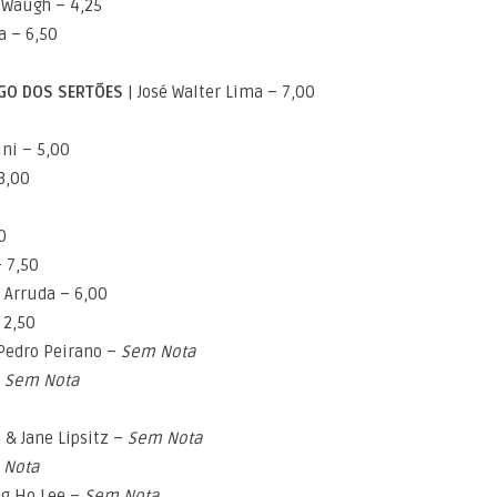
 Waugh – 4,25
a – 6,50
RGO DOS SERTÕES
| José Walter Lima – 7,00
ini – 5,00
3,00
0
– 7,50
 Arruda – 6,00
 2,50
 Pedro Peirano –
Sem Nota
–
Sem Nota
 & Jane Lipsitz –
Sem Nota
 Nota
g Ho Lee –
Sem Nota