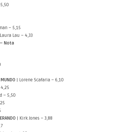
 5,50
man – 5,15
 Laura Lau – 4,33
 – Nota
0
O MUNDO
| Lorene Scafaria – 6,10
 4,25
d – 5,50
,25
5
PERANDO
| Kirk Jones – 3,88
17