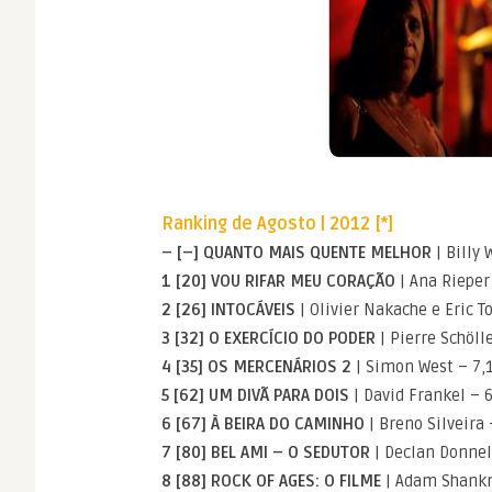
Ranking de Agosto | 2012 [*]
– [–] QUANTO MAIS QUENTE MELHOR
| Billy 
1 [20] VOU RIFAR MEU CORAÇÃO
| Ana Rieper
2 [26] INTOCÁVEIS
| Olivier Nakache e Eric T
3 [32] O EXERCÍCIO DO PODER
| Pierre Schölle
4 [35] OS MERCENÁRIOS 2
| Simon West – 7,
5 [62] UM DIVÃ PARA DOIS
| David Frankel – 6
6 [67] À BEIRA DO CAMINHO
| Breno Silveira 
7 [80] BEL AMI – O SEDUTOR
| Declan Donnel
8 [88] ROCK OF AGES: O FILME
| Adam Shank