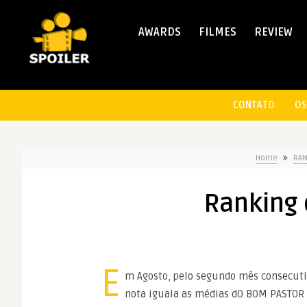
AWARDS
FILMES
REVIEW
CONTATO
OS
Home
RAN
Ranking 
E
m Agosto, pelo segundo mês consecutiv
nota iguala as médias dO BOM PASTOR 