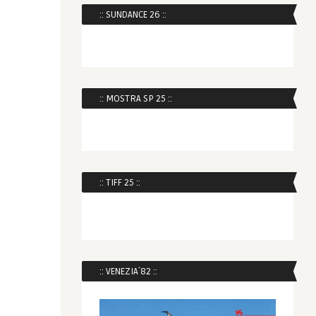
:: SUNDANCE 26 ::
:: MOSTRA SP 25 ::
:: TIFF 25 ::
:: VENEZIA´82 ::