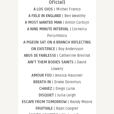
Oficial)
A LOS OJOS
| Michel Franco
A FIELD IN ENGLAND
| Ben Wealthy
A MOST WANTED MAN
| Anton Corbijn
A NINE MINUTE INTERVAL
| Corneliu
Porumboiu
A PIGEON SAT ON A BRANCH REFLECTING
ON EXISTENCE
| Roy Andersson
ABUS DE FAIBLESSE
| Catherine Breillat
AIN’T THEM BODIES SAINTS
| David
Lowery
AMOUR FOU
| Jessica Hausner
BREATH IN
| Drake Doremus
CHAVEZ
| Diego Luna
DISQUIET
| Julia Leigh
ESCAPE FROM TOMORROW
| Randy Moore
FRUITVALE
| Ryan Coogler