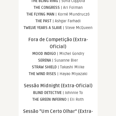
THE BLING RING
| Sofia Coppola
THE CONGRESS
| Ari Folman
THE FLYING MAN
| Korné Mundruczó
THE PAST
| Ashgar Farhadi
TWELVE YEARS A SLAVE
| Steve McQueen
Fora de Competição (Extra-
Oficial)
MOOD INDIGO
| Michel Gondry
SERENA
| Susanne Bier
STRAW SHIELD
| Takashi Miike
THE WIND RISES
| Hayao Miyazaki
Sessão Midnight (Extra-Oficial)
BLIND DETECTIVE
| Johnnie To
THE GREEN INFERNO
| Eli Roth
Sessão “Um Certo Olhar” (Extra-