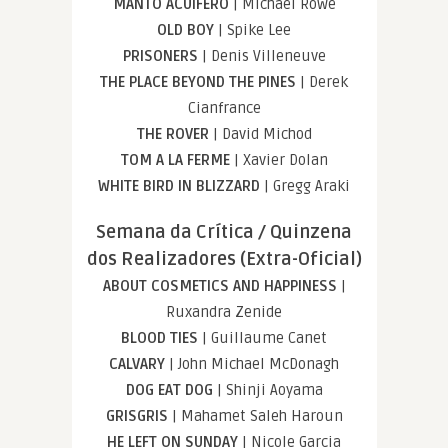
MANTO ACUIFERO
| Michael Rowe
OLD BOY
| Spike Lee
PRISONERS
| Denis Villeneuve
THE PLACE BEYOND THE PINES
| Derek
Cianfrance
THE ROVER
| David Michod
TOM A LA FERME
| Xavier Dolan
WHITE BIRD IN BLIZZARD
| Gregg Araki
Semana da Crítica / Quinzena
dos Realizadores (Extra-Oficial)
ABOUT COSMETICS AND HAPPINESS
|
Ruxandra Zenide
BLOOD TIES
| Guillaume Canet
CALVARY
| John Michael McDonagh
DOG EAT DOG
| Shinji Aoyama
GRISGRIS
| Mahamet Saleh Haroun
HE LEFT ON SUNDAY
| Nicole Garcia