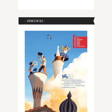
:: VENEZIA´82 ::