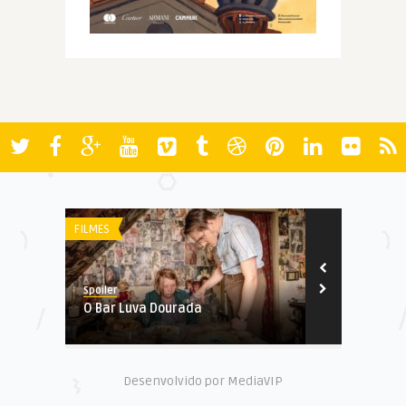
FILMES
AWARDS
Spoiler
Spoiler
O Bar Luva Dourada
SouthEastern
Desenvolvido por MediaVIP