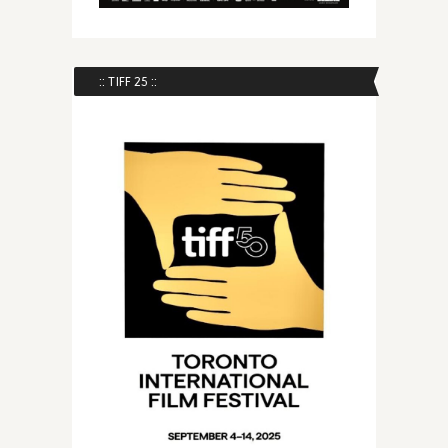
:: TIFF 25 ::