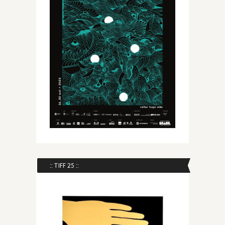
:: TIFF 25 ::