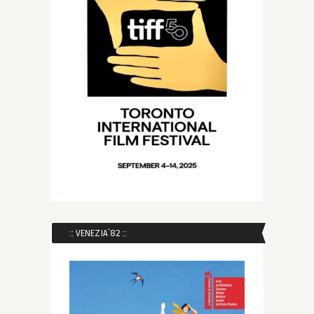
:: VENEZIA´82 ::