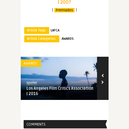
| 2007
|
|
Premiados
Article Tags:
LAFCA
Article Categories:
AWARDS
AWARDS
AWARDS
Spoiler
Spoiler
Los Angeles Film Critics Association
Los Angeles 
| 2016
| 2015
COMMENTS