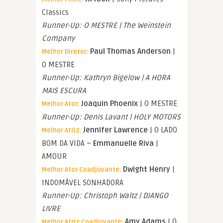
Classics
Runner-Up: O MESTRE | The Weinstein
Company
Paul Thomas Anderson
|
Melhor Diretor:
O MESTRE
Runner-Up: Kathryn Bigelow | A HORA
MAIS ESCURA
Joaquin Phoenix
| O MESTRE
Melhor Ator:
Runner-Up: Denis Lavant | HOLY MOTORS
Jennifer Lawrence
| O LADO
Melhor Atriz:
BOM DA VIDA –
Emmanuelle Riva
|
AMOUR
Dwight Henry
|
Melhor Ator Coadjuvante:
INDOMÁVEL SONHADORA
Runner-Up: Christoph Waltz | DJANGO
LIVRE
Amy Adams
| O
Melhor Atriz Coadjuvante: