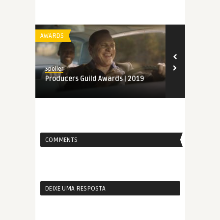
AWARDS
AWARDS
Spoiler
Spoiler
Producers Guild Awards | 2019
Indicados a
Awards | 20
COMMENTS
DEIXE UMA RESPOSTA