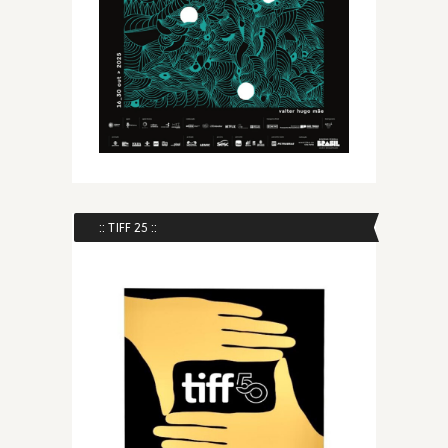
:: TIFF 25 ::