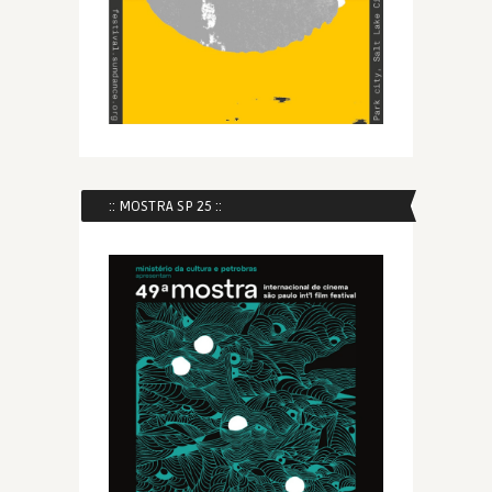
:: MOSTRA SP 25 ::