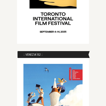
:: VENEZIA´82 ::