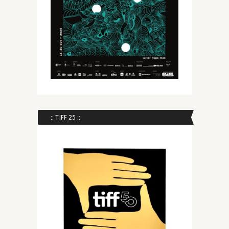
:: TIFF 25 ::