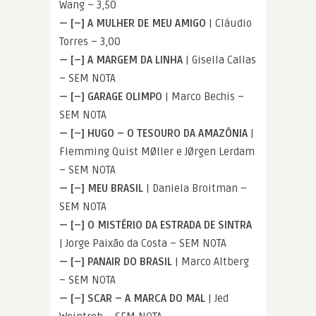
Wang – 3,50
— [–] A MULHER DE MEU AMIGO
| Cláudio
Torres – 3,00
— [–] A MARGEM DA LINHA
| Gisella Callas
– SEM NOTA
— [–] GARAGE OLIMPO
| Marco Bechis –
SEM NOTA
— [–] HUGO – O TESOURO DA AMAZÔNIA
|
Flemming Quist MØller e JØrgen Lerdam
– SEM NOTA
— [–] MEU BRASIL
| Daniela Broitman –
SEM NOTA
— [–] O MISTÉRIO DA ESTRADA DE SINTRA
| Jorge Paixão da Costa – SEM NOTA
— [–] PANAIR DO BRASIL
| Marco Altberg
– SEM NOTA
— [–] SCAR – A MARCA DO MAL
| Jed