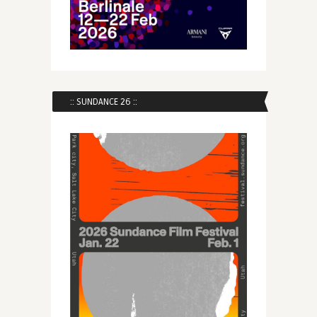
:: SUNDANCE 26 ::