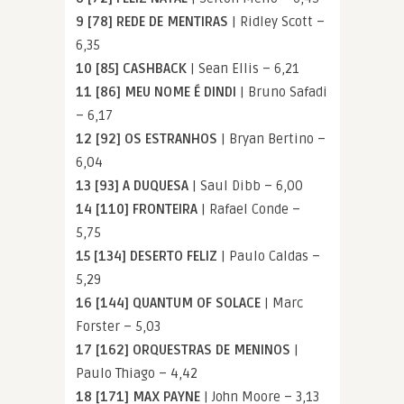
9 [78] REDE DE MENTIRAS
| Ridley Scott –
6,35
10 [85] CASHBACK
| Sean Ellis – 6,21
11 [86] MEU NOME É DINDI
| Bruno Safadi
– 6,17
12 [92] OS ESTRANHOS
| Bryan Bertino –
6,04
13 [93] A DUQUESA
| Saul Dibb – 6,00
14 [110] FRONTEIRA
| Rafael Conde –
5,75
15 [134] DESERTO FELIZ
| Paulo Caldas –
5,29
16 [144] QUANTUM OF SOLACE
| Marc
Forster – 5,03
17 [162] ORQUESTRAS DE MENINOS
|
Paulo Thiago – 4,42
18 [171] MAX PAYNE
| John Moore – 3,13