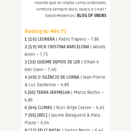
mundo que se impõe como ordenado,
embora sempre duro, opaco e cruel.”
David Medeiros |
BLOG OF SNOBS
Ranking do Mês [*]
1 [16] LEONERA
| Pablo Trapero – 7,86
2 [19] VICK CRISTINA BARCELONA
| Woody
Allen – 7,75
3 [33] QUEIME DEPOIS DE LER
| Ethan e
Joel Coen – 7,40
4 [49] O SILÊNCIO DE LORNA
| Jean-Pierre
& Luc Dardenne – 6,89
5 [50] TERRA VERMELHA
| Marco Bechis –
6,86
6 [64] CLIMAS
| Nuri Bilge Ceylan – 6,65
7 [65] [REC]
| Jaume Balagueró & Paco
Plaza – 6,64
8 [72] FELIZ NATAL
| Selton Mello – 6,45