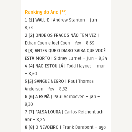
Ranking do Ano [**]
1 [1] WALL-E
| Andrew Stanton – jun –
8,73
2 [2] ONDE OS FRACOS NÃO TÊM VEZ
|
Ethan Coen e Joel Coen – fev – 8,65
3 [3] ANTES QUE O DIABO SAIBA QUE VOCÊ
ESTÁ MORTO
| Sidney Lumet – jun – 8,54
4 [4] NÃO ESTOU LÁ
| Todd Haynes – mar
– 8,50
5 [5] SANGUE NEGRO
| Paul Thomas
Anderson – fev – 8,32
6 [6] A ESPIÃ
| Paul Verhoeven – jan –
8,30
7 [7] FALSA LOURA
| Carlos Reichenbach –
abr – 8,24
8 [8] O NEVOEIRO
| Frank Darabont – ago