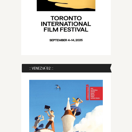
:: VENEZIA´82 ::