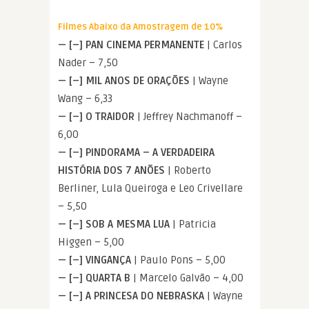
Filmes Abaixo da Amostragem de 10%
— [–] PAN CINEMA PERMANENTE
| Carlos
Nader – 7,50
— [–] MIL ANOS DE ORAÇÕES
| Wayne
Wang – 6,33
— [–] O TRAIDOR
| Jeffrey Nachmanoff –
6,00
— [–] PINDORAMA – A VERDADEIRA
HISTÓRIA DOS 7 ANÕES
| Roberto
Berliner, Lula Queiroga e Leo Crivellare
– 5,50
— [–] SOB A MESMA LUA
| Patricia
Higgen – 5,00
— [–] VINGANÇA
| Paulo Pons – 5,00
— [–] QUARTA B
| Marcelo Galvão – 4,00
— [–] A PRINCESA DO NEBRASKA
| Wayne