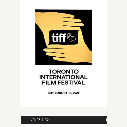
:: VENEZIA´82 ::