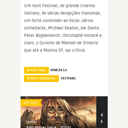
Um bom Festival, de grande cinema
italiano, de várias decepções francesas,
um forte contender ao Oscar, vários
comebacks, Michael Keaton, Joe Dante,
Peter Bogdanovich, Christophé Honoré e,
claro, o Quixote de Manoel de Oliveira
que até a Mostra SP, sai crítica.
Article Tags:
VENEZA 14
Article Categories:
FESTIVAIS
ARTIGOS
RANKINGS
Spoiler
Spoiler
14
100 filmes para… 2014!
Consideraçõ