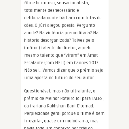
filme horroroso, sensacionalista,
totalmente desnecessário e
deliberadamente bárbaro com lutas de
cães. O júri alegou poesia. Pergunto
aonde? Na violência premeditada? Na
historia desorganizada? Talvez pelo
(ínfimo) talento do diretor, aquele
mesmo talento que “viram” em Amat
Escalante (com HELI) em Cannes 2013.
Não sei… Vamos dizer que o prêmio seja
uma aposta no futuro do seu autor.
Questionável, mas não ultrajante, o
prêmio de Melhor Roteiro foi para TALES,
da irariana Rakhshan Bani E’temad.
Perplexidade geral porque o filme é bem
irregular, quase um melodrama, mas
havia todo um contexto por trás do