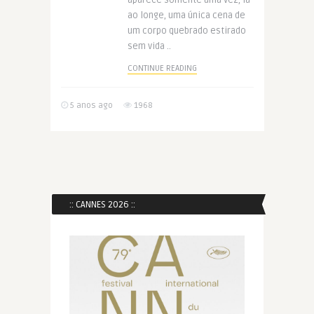
aparece somente uma vez, lá
ao longe, uma única cena de
um corpo quebrado estirado
sem vida ..
CONTINUE READING
5 anos ago
1968
:: CANNES 2026 ::