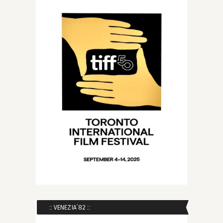
:: VENEZIA´82 ::