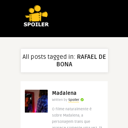
All posts tagged in:
RAFAEL DE
BONA
Madalena
Written by
Spoiler
O filme naturalmente é
sobre Madalena, a
personagem trans que