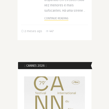
disparado em círculos cada
vez menores e mais
sufocantes. Há uma sirene ..
CONTINUE READING
2 meses ago
447
:: CANNES 2026 ::