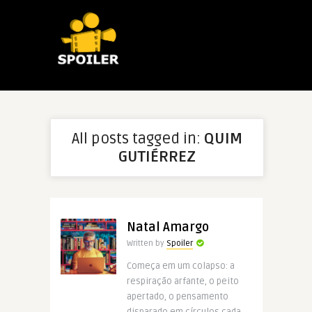
All posts tagged in:
QUIM
GUTIÉRREZ
Natal Amargo
Written by
Spoiler
Começa em um colapso: a
respiração arfante, o peito
apertado, o pensamento