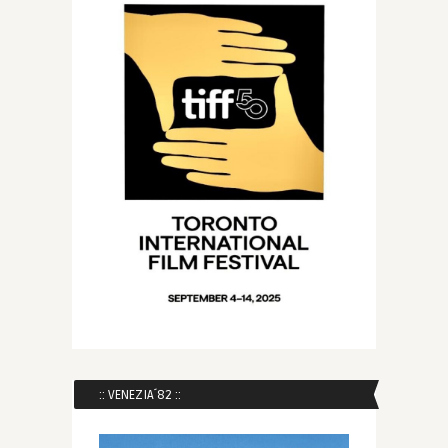
:: VENEZIA´82 ::