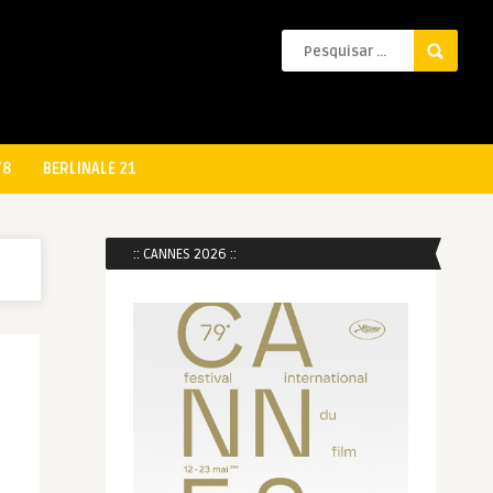
78
BERLINALE 21
:: CANNES 2026 ::