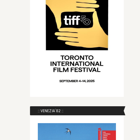
:: VENEZIA´82 ::