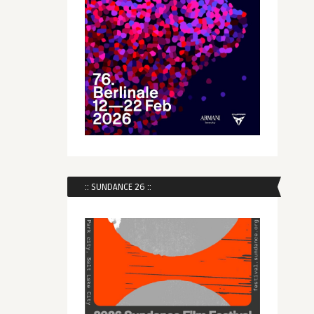
:: SUNDANCE 26 ::