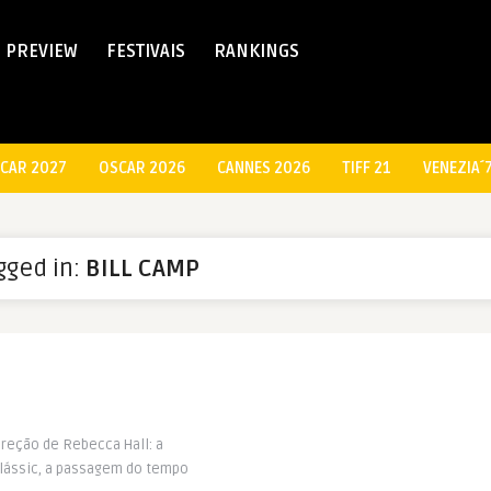
PREVIEW
FESTIVAIS
RANKINGS
CAR 2027
OSCAR 2026
CANNES 2026
TIFF 21
VENEZIA´
agged in:
BILL CAMP
ireção de Rebecca Hall: a
clássic, a passagem do tempo