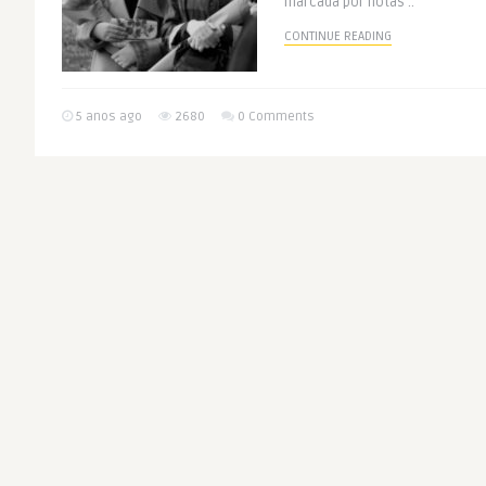
marcada por notas ..
CONTINUE READING
5 anos ago
2680
0 Comments