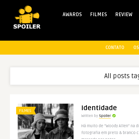
AWARDS
FILMES
REVIEW
CONTATO
OS
All posts t
Identidade
FILMES
Written by
Spoiler
Há muito de “Woody Allen” na d
fotografia em preto & branco 