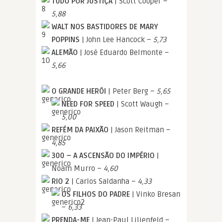
TUDO POR JUSTIÇA
| Scott Cooper –
5,88
WALT NOS BASTIDORES DE MARY
POPPINS
| John Lee Hancock –
5,73
ALEMÃO
| José Eduardo Belmonte –
5,66
O GRANDE HERÓI
| Peter Berg –
5,65
NEED FOR SPEED
| Scott Waugh –
5,00
REFÉM DA PAIXÃO
| Jason Reitman –
4,85
300 – A ASCENSÃO DO IMPÉRIO
|
Noam Murro –
4,60
RIO 2
| Carlos Saldanha –
4,33
OS FILHOS DO PADRE
| Vinko Bresan
–
6,33
PRENDA-ME
| Jean-Paul Lilienfeld –