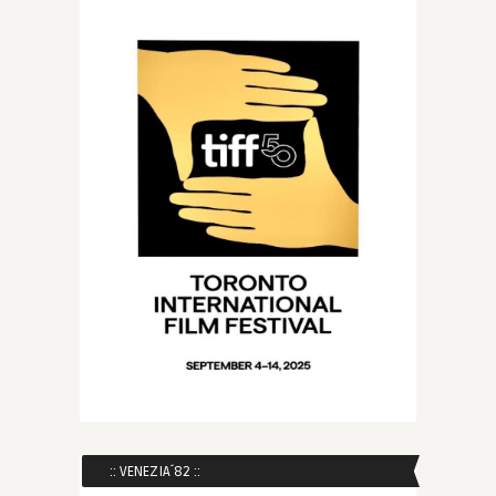
:: VENEZIA´82 ::