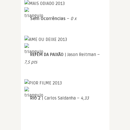
Sem Ocorrências
–
0 x
REFÉM DA PAIXÃO
| Jason Reitman –
7,5 pts
RIO 2
| Carlos Saldanha –
4,33