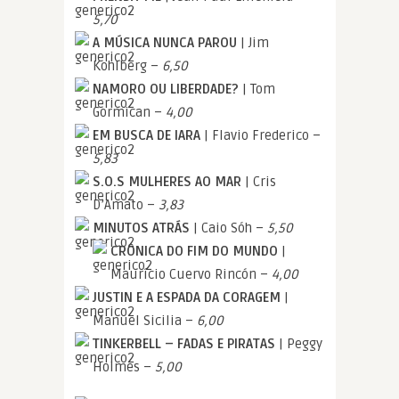
5,70
A MÚSICA NUNCA PAROU
| Jim
Kohlberg –
6,50
NAMORO OU LIBERDADE?
| Tom
Gormican –
4,00
EM BUSCA DE IARA
| Flavio Frederico –
5,83
S.O.S MULHERES AO MAR
| Cris
D’Amato –
3,83
MINUTOS ATRÁS
| Caio Sóh –
5,50
CRÔNICA DO FIM DO MUNDO
|
Maurício Cuervo Rincón –
4,00
JUSTIN E A ESPADA DA CORAGEM
|
Manuel Sicilia –
6,00
TINKERBELL – FADAS E PIRATAS
| Peggy
Holmes –
5,00