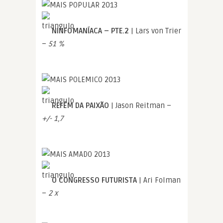
NINFOMANÍACA – PTE.2
| Lars von Trier
–
51 %
REFÉM DA PAIXÃO
| Jason Reitman –
+/- 1,7
O CONGRESSO FUTURISTA
| Ari Folman
–
2 x