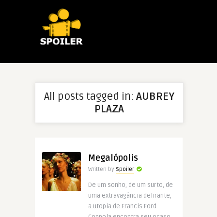
All posts tagged in:
AUBREY
PLAZA
Megalópolis
Written by
Spoiler
De um sonho, de um surto, de
uma extravagância delirante,
a utopia de Francis Ford