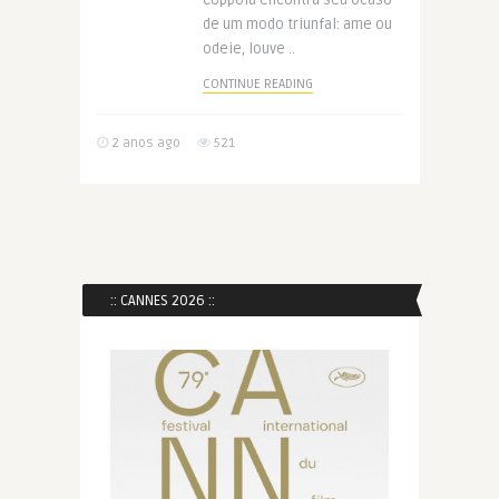
Coppola encontra seu ocaso
de um modo triunfal: ame ou
odeie, louve ..
CONTINUE READING
2 anos ago
521
:: CANNES 2026 ::