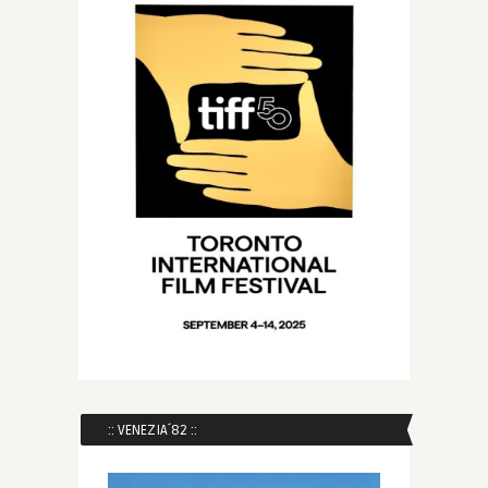
:: VENEZIA´82 ::