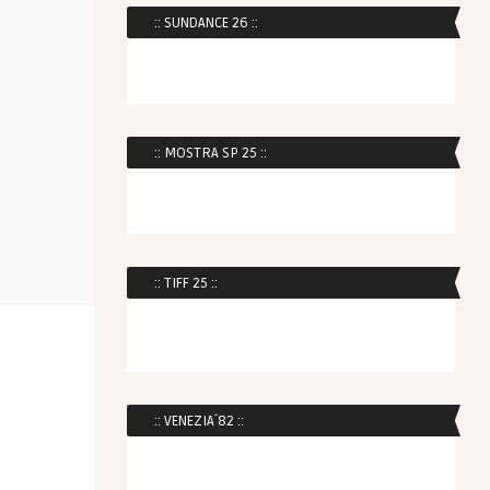
:: SUNDANCE 26 ::
:: MOSTRA SP 25 ::
:: TIFF 25 ::
:: VENEZIA´82 ::