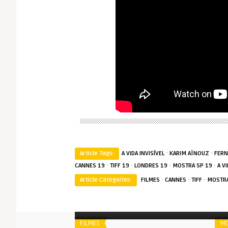
·
·
Article Tags:
A VIDA INVISÍVEL
KARIM AÏNOUZ
FER
·
·
·
·
CANNES 19
TIFF 19
LONDRES 19
MOSTRA SP 19
A V
·
·
·
Article Categories:
FILMES
CANNES
TIFF
MOSTRA
Spoiler
S
O Traidor
FILMES
MO