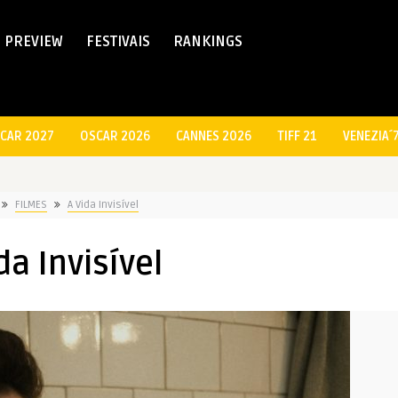
PREVIEW
FESTIVAIS
RANKINGS
CAR 2027
OSCAR 2026
CANNES 2026
TIFF 21
VENEZIA´
FILMES
A Vida Invisível
da Invisível