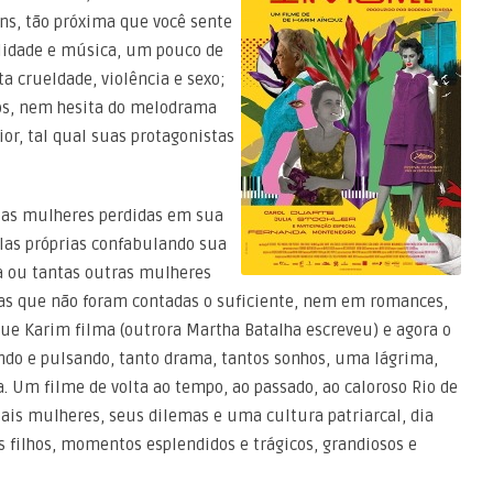
ns, tão próxima que você sente
alidade e música, um pouco de
a crueldade, violência e sexo;
os, nem hesita do melodrama
r, tal qual suas protagonistas
duas mulheres perdidas em sua
elas próprias confabulando sua
a ou tantas outras mulheres
ias que não foram contadas o suficiente, nem em romances,
 Karim filma (outrora Martha Batalha escreveu) e agora o
ando e pulsando, tanto drama, tantos sonhos, uma lágrima,
a. Um filme de volta ao tempo, ao passado, ao caloroso Rio de
tais mulheres, seus dilemas e uma cultura patriarcal, dia
 filhos, momentos esplendidos e trágicos, grandiosos e