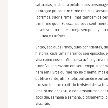
saturadas, a câmera próxima aos personage
o coração pulsar. Um filme cheio de sensu
lágrimas, suor e rímel, mas também de cert
um filme que não esconde seus sentiment
novelesco, mas que almeja sempre algo maio
– Guida e Eurídice.
Então, são duas irmãs, duas confidentes, 
história, cada uma narrando seu episódio, 
vida como nossa mãe, nossa avó, alguma ti
“invisíveis” o faziam em seu tempo. Histór
nem em livros ou mesmo no cinema, mas que
público sente, ali na tela, pulsando e puls
um sorriso, um capitulo invisível dessa lut
Janeiro dos anos 50, e isso emoldurado por 
após dia, semana a semana, o casamento, os
viscerais.