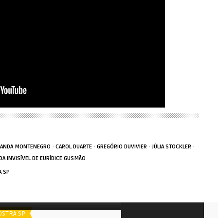
·
·
·
·
NANDA MONTENEGRO
CAROL DUARTE
GREGÓRIO DUVIVIER
JÚLIA STOCKLER
IDA INVISÍVEL DE EURÍDICE GUSMÃO
 SP
poiler
Spoiler
Uma História de Família
Motel Destino
STRA SP
FILMES