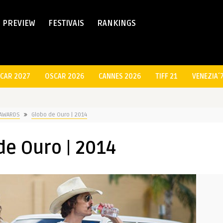
PREVIEW
FESTIVAIS
RANKINGS
CAR 2027
OSCAR 2026
CANNES 2026
TIFF 21
VENEZIA´
AWARDS
Globo de Ouro | 2014
de Ouro | 2014