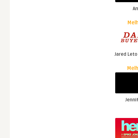
A
Melh
Jared Leto
Melh
Jenni