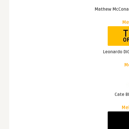
Mathew McCona
Mel
Leonardo Di
Me
Cate B
Mel