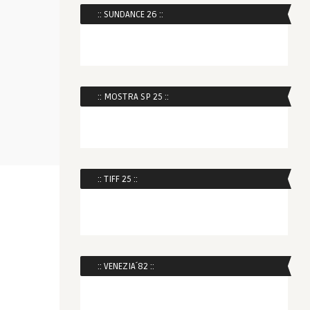
:: SUNDANCE 26 ::
:: MOSTRA SP 25 ::
:: TIFF 25 ::
:: VENEZIA´82 ::