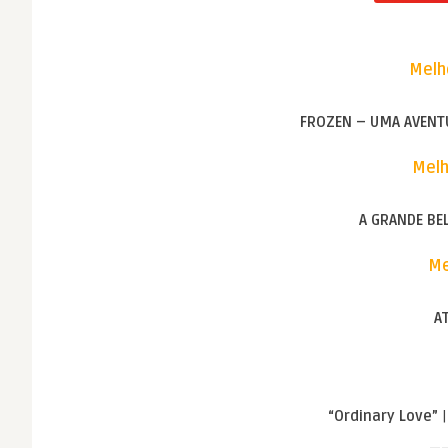
Melh
FROZEN – UMA AVENT
Melh
A GRANDE BE
Me
AT
“Ordinary Love”
|