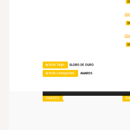
I
Gl
I
Gl
I
Article Tags:
GLOBO DE OURO
Article Categories:
AWARDS
Spoiler
S
Globo de Ouro | 2023
AWARDS
AW