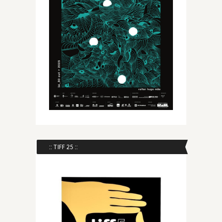
:: TIFF 25 ::