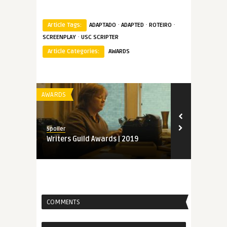
·
·
·
Article Tags:
ADAPTADO
ADAPTED
ROTEIRO
·
SCREENPLAY
USC SCRIPTER
Article Categories:
AWARDS
AWARDS
AWARDS
Spoiler
Spoiler
Writers Guild Awards | 2019
Indicados ao
2019
COMMENTS