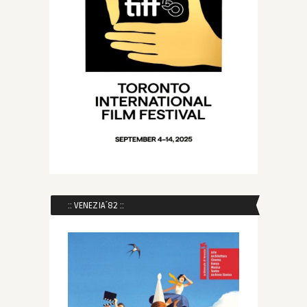
:: VENEZIA´82 ::