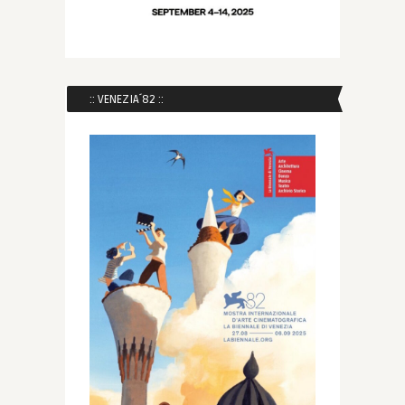
:: VENEZIA´82 ::