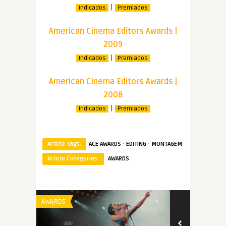
|
Indicados
Premiados
American Cinema Editors Awards |
2009
|
Indicados
Premiados
American Cinema Editors Awards |
2008
|
Indicados
Premiados
·
·
Article Tags:
ACE AWARDS
EDITING
MONTAGEM
Article Categories:
AWARDS
AWARDS
AWARDS