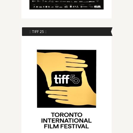
:: TIFF 25 ::