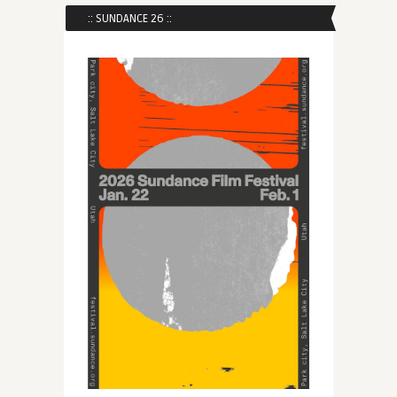
:: SUNDANCE 26 ::