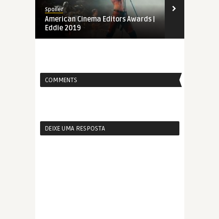
Spoiler
Spoiler
American Cinema Editors Awards |
Indicados a
Eddie 2019
Editors Awar
COMMENTS
DEIXE UMA RESPOSTA