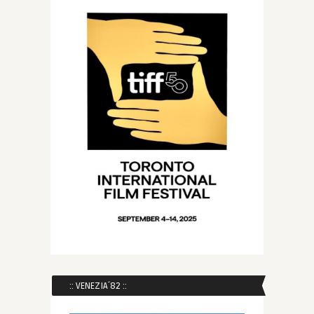
:: VENEZIA´82 ::