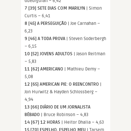
Guédiguian – 6,42
7 [39] SETE DIAS COM MARILYN
| Simon
Curtis – 6,41
8 [45] A PERSEGUIÇÃO
| Joe Carnahan –
6,23
9 [46] A TODA PROVA
| Steven Soderbergh
– 6,15
10 [52] JOVENS ADULTOS
| Jason Reitman
– 5,83
11 [62] AMERICANO
| Mathieu Demy –
5,08
12 [65] AMERICAN PIE: O REENCONTRO
|
Jon Hurwitz & Hayden Schlossberg –
4,94
13 [66] DIÁRIO DE UM JORNALISTA
BÊBADO
| Bruce Robinson – 4,83
14 [67] 12 HORAS
| Heitor Dhalia – 4,63
15 [70] ESPELHO, ESPELHO MEU
| Tarsem