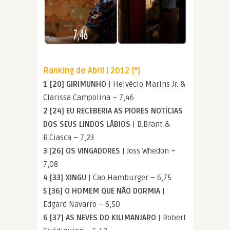
Ranking de Abril | 2012 [*]
1 [20] GIRIMUNHO
| Helvécio Marins Jr. &
Clarissa Campolina – 7,46
2 [24] EU RECEBERIA AS PIORES NOTÍCIAS
DOS SEUS LINDOS LÁBIOS
| B.Brant &
R.Ciasca – 7,23
3 [26] OS VINGADORES
| Joss Whedon –
7,08
4 [33] XINGU
| Cao Hamburger – 6,75
5 [36] O HOMEM QUE NÃO DORMIA
|
Edgard Navarro – 6,50
6 [37] AS NEVES DO KILIMANJARO
| Robert