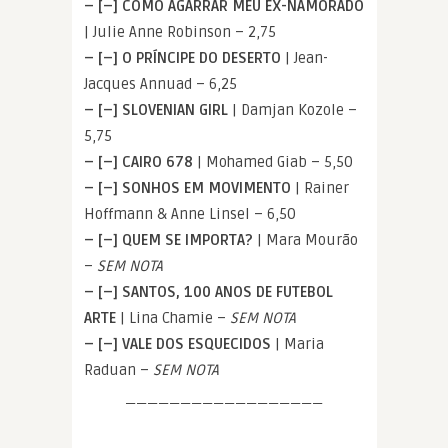
– [–] COMO AGARRAR MEU EX-NAMORADO
| Julie Anne Robinson – 2,75
– [–] O PRÍNCIPE DO DESERTO
| Jean-
Jacques Annuad – 6,25
– [–] SLOVENIAN GIRL
| Damjan Kozole –
5,75
– [–] CAIRO 678
| Mohamed Giab – 5,50
– [–] SONHOS EM MOVIMENTO
| Rainer
Hoffmann & Anne Linsel – 6,50
– [–] QUEM SE IMPORTA?
| Mara Mourão
–
SEM NOTA
– [–] SANTOS, 100 ANOS DE FUTEBOL
ARTE
| Lina Chamie –
SEM NOTA
– [–] VALE DOS ESQUECIDOS
| Maria
Raduan –
SEM NOTA
——————————————————