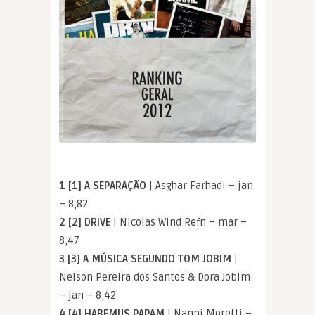
1 [1] A SEPARAÇÃO
| Asghar Farhadi – jan
– 8,82
2 [2] DRIVE
| Nicolas Wind Refn – mar –
8,47
3 [3] A MÚSICA SEGUNDO TOM JOBIM
|
Nelson Pereira dos Santos & Dora Jobim
– jan – 8,42
4 [4] HABEMUS PAPAM
| Nanni Moretti –