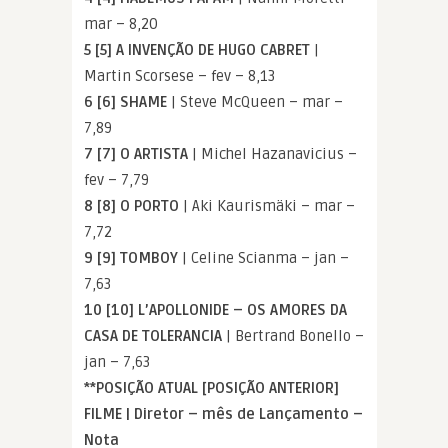
mar – 8,20
5 [5] A INVENÇÃO DE HUGO CABRET
|
Martin Scorsese – fev – 8,13
6 [6] SHAME
| Steve McQueen – mar –
7,89
7 [7] O ARTISTA
| Michel Hazanavicius –
fev – 7,79
8 [8] O PORTO
| Aki Kaurismäki – mar –
7,72
9 [9] TOMBOY
| Celine Scianma – jan –
7,63
10 [10] L’APOLLONIDE – OS AMORES DA
CASA DE TOLERANCIA
| Bertrand Bonello –
jan – 7,63
**POSIÇÃO ATUAL [POSIÇÃO ANTERIOR]
FILME | Diretor – mês de Lançamento –
Nota