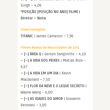
Singh – 4,06
*POSIÇÃO [POSIÇÃO NO ANO] FILME |
Diretor – Nota
Filme Inelegivel
TITANIC
| James Cameron – 7,96
Filmes Abaixo da Amostragem de 10%
– [–] ÁREA Q
| Gerson Sanginitto – 4,10
– [–] A VIDA DOS PEIXES
| Matias Bize –
6,67
– [–] A VIDA EM UM DIA
| Kevin
Macdonald – 7,50
– [–] FLOR DA NEVE E O LEQUE SECRETO
|
Wayne Wang – 6,00
– [–] AS IDADES DO AMOR
| Giovanni
Veronesi – 3,00