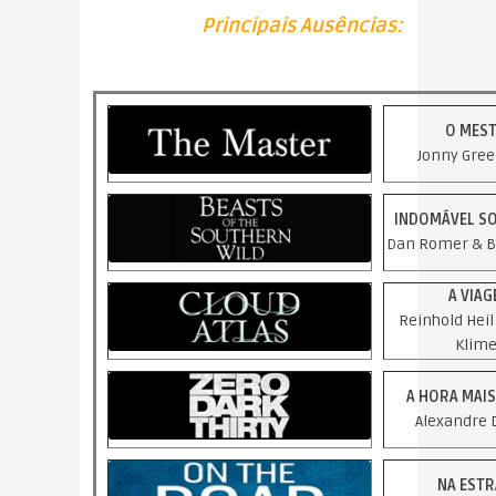
Principais Ausências:
O MES
Jonny Gre
INDOMÁVEL S
Dan Romer & Be
A VIAG
Reinhold Heil
Klim
A HORA MAI
Alexandre 
NA EST