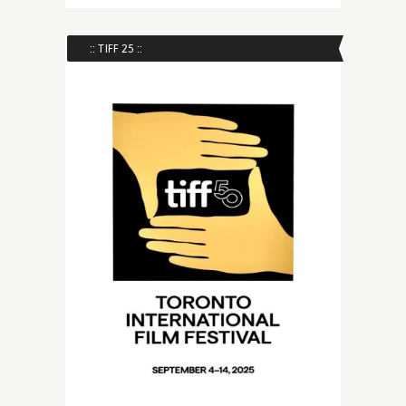
:: TIFF 25 ::