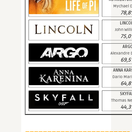
Mychael 
78,
LINCO
John Wil
75,
ARG
Alexandre 
69,
ANNA KAR
Dario Mari
64,
SKYFA
Thomas N
44,
———————————————————————–