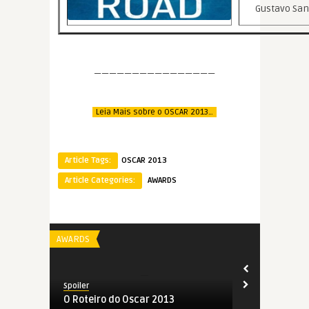
Gustavo San
————————————————
Leia Mais sobre o OSCAR 2013…
Article Tags:
OSCAR 2013
Article Categories:
AWARDS
AWARDS
AWARDS
Spoiler
Spoiler
O Roteiro do Oscar 2013
Oscar 2013 