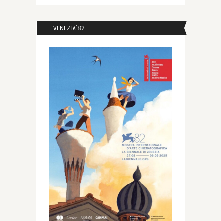
:: VENEZIA´82 ::