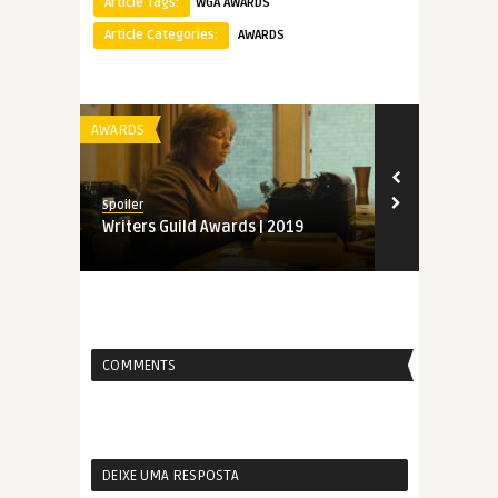
Article Tags:
WGA AWARDS
Article Categories:
AWARDS
AWARDS
AWARDS
Spoiler
Spoiler
Writers Guild Awards | 2019
Indicados ao
2019
COMMENTS
DEIXE UMA RESPOSTA