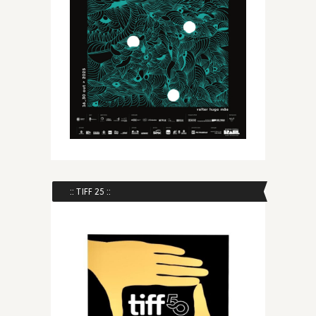
:: TIFF 25 ::