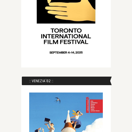
:: VENEZIA´82 ::