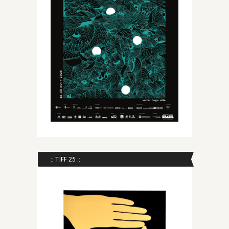
:: TIFF 25 ::