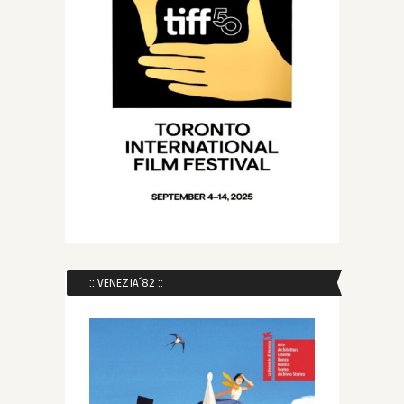
:: VENEZIA´82 ::