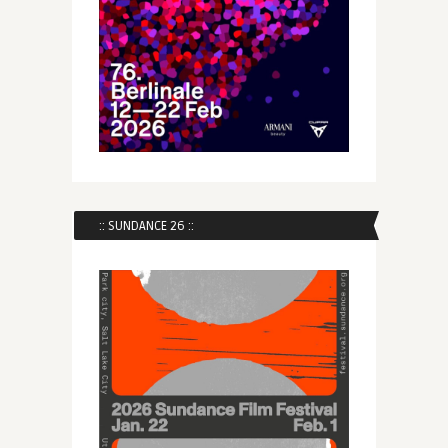
:: SUNDANCE 26 ::