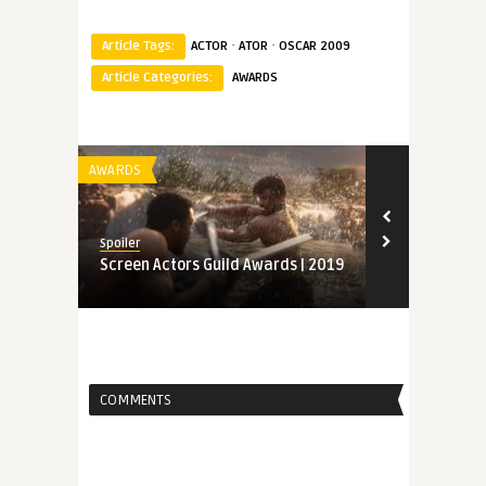
·
·
Article Tags:
ACTOR
ATOR
OSCAR 2009
Article Categories:
AWARDS
AWARDS
AWARDS
Spoiler
Spoiler
Screen Actors Guild Awards | 2019
Indicados a
Awards | 20
COMMENTS