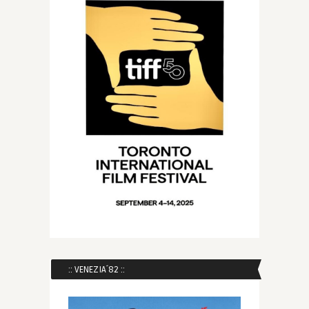
:: VENEZIA´82 ::