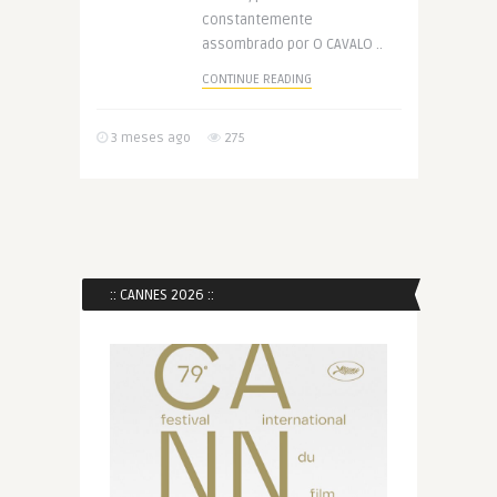
constantemente
assombrado por O CAVALO ..
CONTINUE READING
3 meses ago
275
:: CANNES 2026 ::