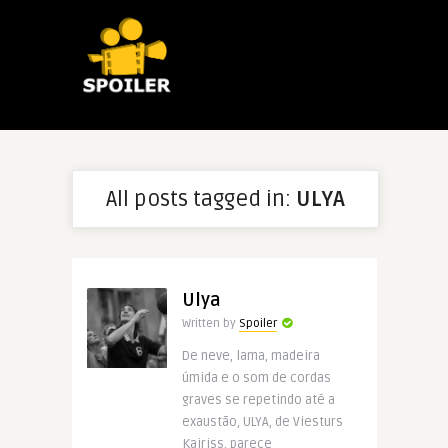
All posts tagged in:
ULYA
Ulya
Written by
Spoiler
De neve, lama, madeira
úmida e o som de cordas
graves se repetindo até a
exaustão, ULYA, de Viesturs
Kairiss, parece