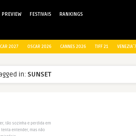
PREVIEW
FESTIVAIS
RANKINGS
CAR 2027
OSCAR 2026
CANNES 2026
TIFF 21
VENEZIA´
tagged in:
SUNSET
er, tão sozinha e perdida em
 tenta entender, mas não