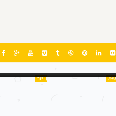
Spoiler
Spo
Ataque dos Cães
Os
TIFF
AWA