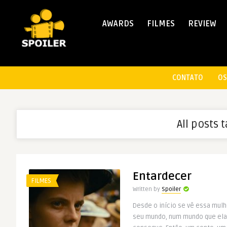
AWARDS
FILMES
REVIEW
CONTATO
OS
All posts 
Entardecer
FILMES
Written by
Spoiler
Desde o início se vê essa mulh
seu mundo, num mundo que ela