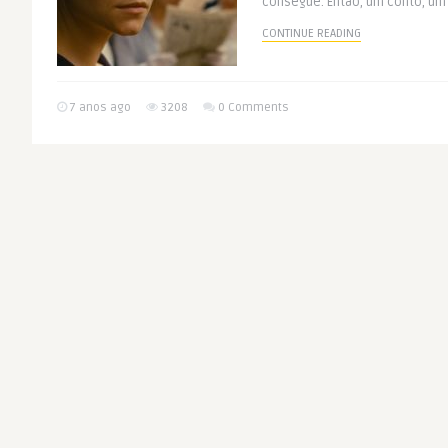
consegue. Então, um conto, um 
CONTINUE READING
7 anos ago
3208
0 Comments