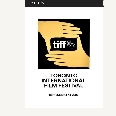
:: TIFF 25 ::