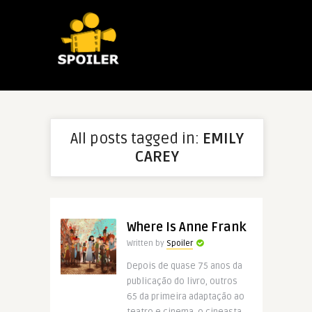
All posts tagged in:
EMILY
CAREY
Where Is Anne Frank
Written by
Spoiler
Depois de quase 75 anos da
publicação do livro, outros
65 da primeira adaptação ao