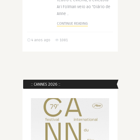
teatro e cinema, o cineasta
Ari Folman veio ao “Diário de
Anne ..
CONTINUE READING
4 anos ago
1081
:: CANNES 2026 ::