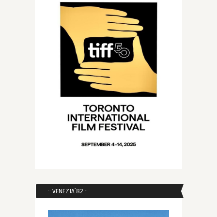
:: VENEZIA´82 ::