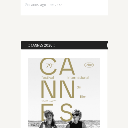
5 anos ago
2677
:: CANNES 2026 ::