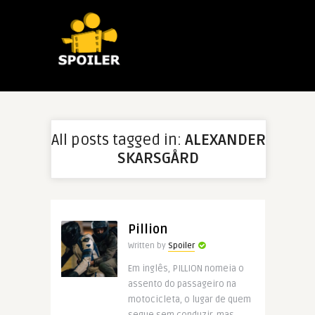
All posts tagged in:
ALEXANDER
SKARSGÅRD
Pillion
Written by
Spoiler
Em inglês, PILLION nomeia o
assento do passageiro na
motocicleta, o lugar de quem