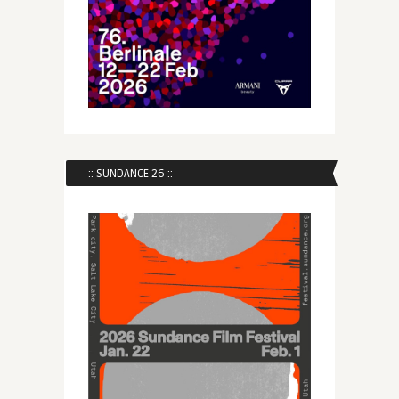
:: SUNDANCE 26 ::