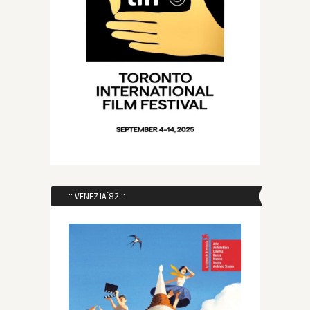
:: VENEZIA´82 ::