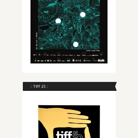
:: TIFF 25 ::