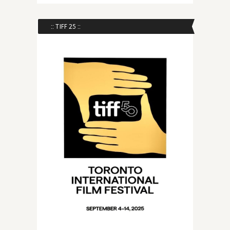
:: TIFF 25 ::