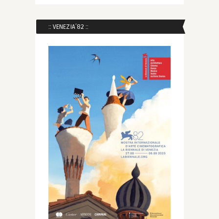
:: VENEZIA´82 ::