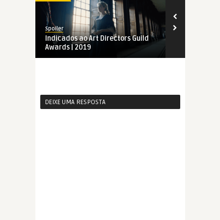
Spoiler
Spoiler
Indicados ao Art Directors Guild
Art Director
Awards | 2019
DEIXE UMA RESPOSTA