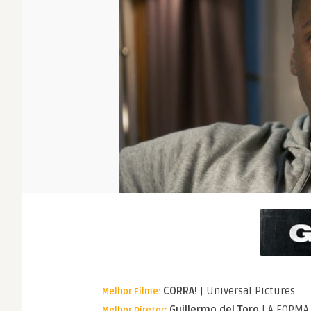
CORRA!
| Universal Pictures
Melhor Filme:
Guillermo del Toro
| A FORMA
Melhor Diretor: