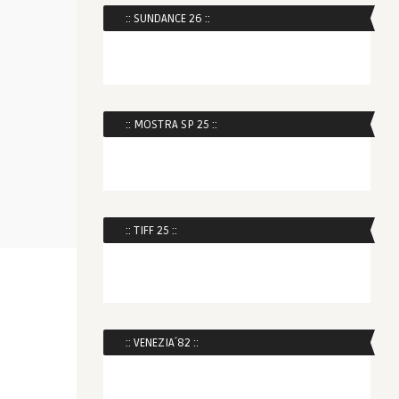
:: SUNDANCE 26 ::
:: MOSTRA SP 25 ::
:: TIFF 25 ::
:: VENEZIA´82 ::