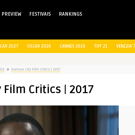
PREVIEW
FESTIVAIS
RANKINGS
CAR 2027
OSCAR 2026
CANNES 2026
TIFF 21
VENEZIA´
RDS
Kansas City Film Critics | 2017
 Film Critics | 2017