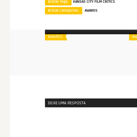
Article Tags:
KANSAS CITY FILM CRITICS
Article Categories:
AWARDS
Spoiler
S
Kansas City Film Critics | 2015
AWARDS
AW
DEIXE UMA RESPOSTA