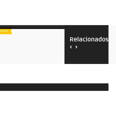
poiler
Spoiler
Kansas City Film Critics | 2014
Kansas City Film Critics | 2
ARDS
AWARDS
Relacionados