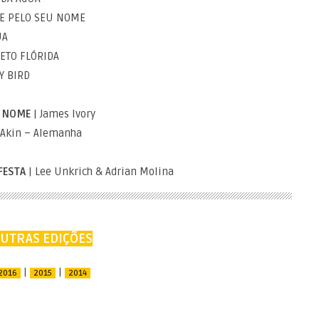
E PELO SEU NOME
UA
JETO FLÓRIDA
Y BIRD
U NOME
| James Ivory
 Akin – Alemanha
 FESTA
| Lee Unkrich & Adrian Molina
UTRAS EDIÇÕES
|
|
2016
2015
2014