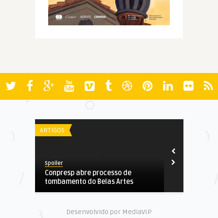
ARTIGOS
AWARDS
Spoiler
Spoiler
Conpresp abre processo de
Oscar 2021:
tombamento do Belas Artes
Desenvolvido por MediaVIP