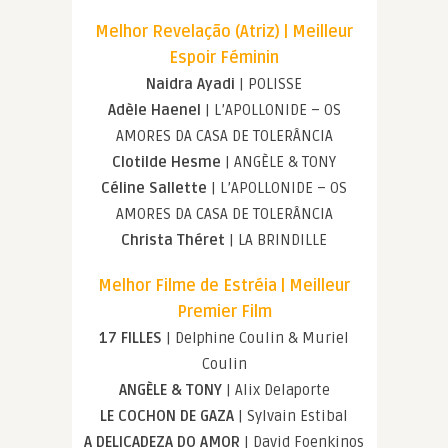
Melhor Revelação (Atriz) | Meilleur
Espoir Féminin
Naidra Ayadi
| POLISSE
Adèle Haenel
| L’APOLLONIDE – OS
AMORES DA CASA DE TOLERÂNCIA
Clotilde Hesme
| ANGÈLE & TONY
Céline Sallette
| L’APOLLONIDE – OS
AMORES DA CASA DE TOLERÂNCIA
Christa Théret
| LA BRINDILLE
Melhor Filme de Estréia | Meilleur
Premier Film
17 FILLES
| Delphine Coulin & Muriel
Coulin
ANGÈLE & TONY
| Alix Delaporte
LE COCHON DE GAZA
| Sylvain Estibal
A DELICADEZA DO AMOR
| David Foenkinos