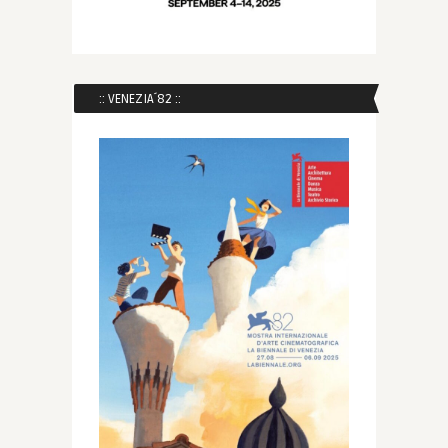
:: VENEZIA´82 ::