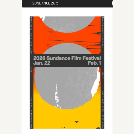
:: SUNDANCE 26 ::