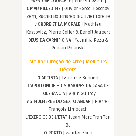
PRÉSUMÉ COUPABLE
| Vincent Garenq
OMAR KILLED ME
| Olivier Gorce, Roschdy
Zem, Rachid Bouchareb & Olivier Lorelle
L’ORDRE ET LA MORALE
| Mathieu
Kassovitz, Pierre Geller & Benoît Jaubert
DEUS DA CARNIFICINA
| Yasmina Reza &
Roman Polanski
Melhor Direção de Arte | Meilleurs
Décors
O ARTISTA
| Laurence Bennett
L’APOLLONIDE – OS AMORES DA CASA DE
TOLERÂNCIA
| Alain Guffroy
AS MULHERES DO SEXTO ANDAR
| Pierre-
François Limbosch
L’EXERCICE DE L’ETAT
| Jean Marc Tran Tan
Ba
O PORTO
| Wouter Zoon