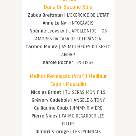
Dans Un Second Rôle
Zabou Breitman
| L’EXERCICE DE L’ETAT
Anne Le Ny
| INTOCÁVEIS
Noémie Lvovsky
| L’APOLLONIDE – OS
AMORES DA CASA DE TOLERÂNCIA
Carmen Maura
| AS MULHERES DO SEXTO
ANDAR
Karole Rocher
| POLISSE
Melhor Revelação (Ator) | Meilleur
Espoir Masculin
Nicolas Bridet
| TU SERAS MON FILS
Grégory Gadebois
| ANGÈLE & TONY
Guillaume Gouix
| JIMMY RIVIÈRE
Pierre Niney
| J’AIME REGARDER LES
FILLES
Dimitri Storoge
| LES LYONNAIS