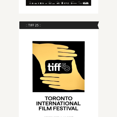
:: TIFF 25 ::