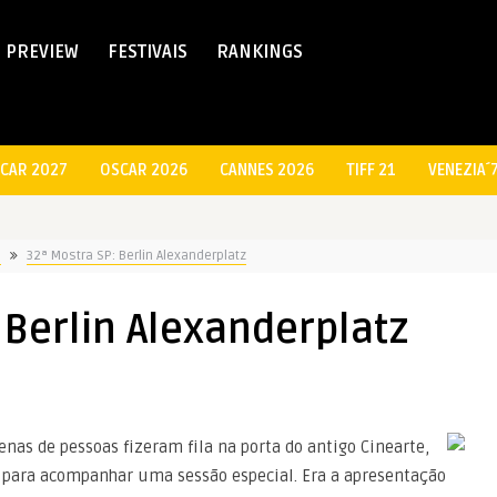
PREVIEW
FESTIVAIS
RANKINGS
CAR 2027
OSCAR 2026
CANNES 2026
TIFF 21
VENEZIA´
S
32ª Mostra SP: Berlin Alexanderplatz
 Berlin Alexanderplatz
enas de pessoas fizeram fila na porta do antigo Cinearte,
 para acompanhar uma sessão especial. Era a apresentação