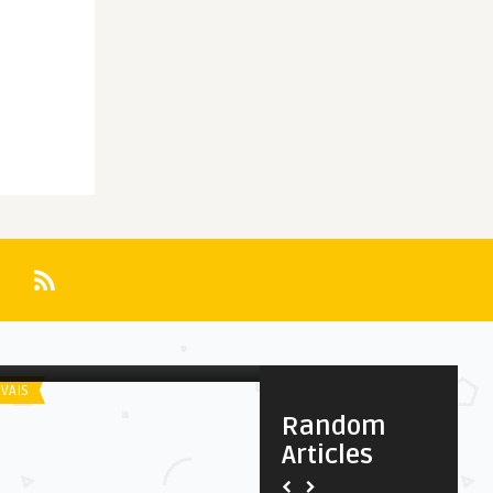
iler
Spoiler
ª Mostra Internacional de
Oscar 2026: Melhor Maquia
nema | Programação – ...
IVAIS
AWARDS
Random
Articles