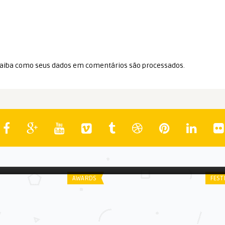
aiba como seus dados em comentários são processados
.
Spoiler
Spo
r Filme
Oscar 2017: Melhor Montagem
40
Ci
AWARDS
FEST