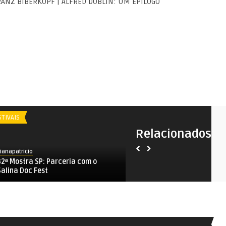
NZ BIBERKOPF | ALFRED DÖBLIN: UM EPÍLOGO
STIVAIS
FESTIVAIS
Relacionados
ianapatricio
vianapatricio
32ª Mostra SP: Parceria com o
32ª Mostra SP: Tributo à H
Salina Doc Fest
Hudson