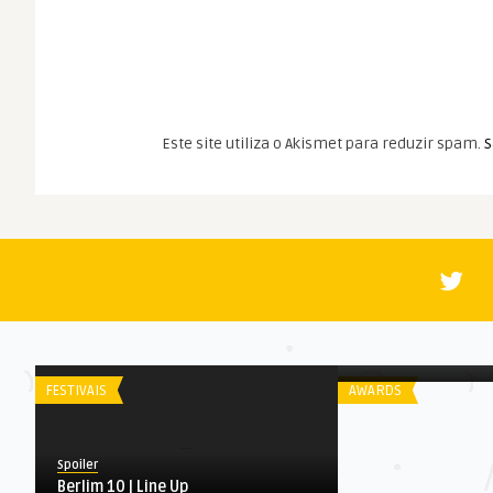
Este site utiliza o Akismet para reduzir spam.
S
Spoiler
Oscar 2019: Melho
Estrangeiro
FESTIVAIS
AWARDS
Spoiler
Berlim 10 | Line Up