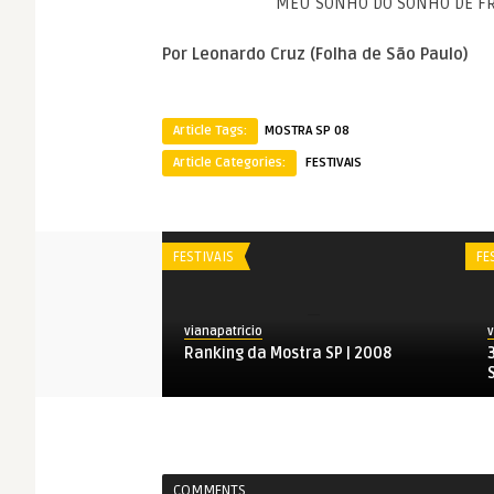
MEU SONHO DO SONHO DE FRA
Por Leonardo Cruz (Folha de São Paulo)
Article Tags:
MOSTRA SP 08
Article Categories:
FESTIVAIS
FESTIVAIS
FE
vianapatricio
v
Retrospectiva
Ranking da Mostra SP | 2008
o
COMMENTS