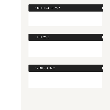
:: MOSTRA SP 25 ::
:: TIFF 25 ::
:: VENEZIA´82 ::