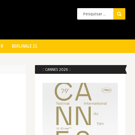
78
BERLINALE 21
:: CANNES 2026 ::