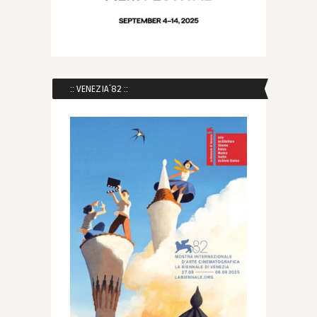
:: VENEZIA´82 ::