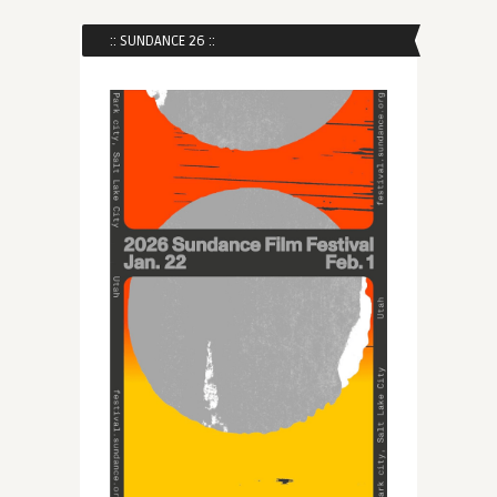
:: SUNDANCE 26 ::