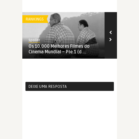
RANKINGS
RANKINGS
Spoiler
Spoiler
Os 10.000 Melhores Filmes do
Os 10.000 M
Cinema Mundial – Pte.1 (d ...
Cinema Mundi
DEIXE UMA RESPOSTA