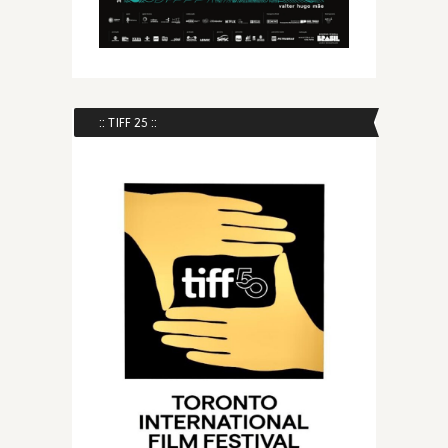
:: TIFF 25 ::