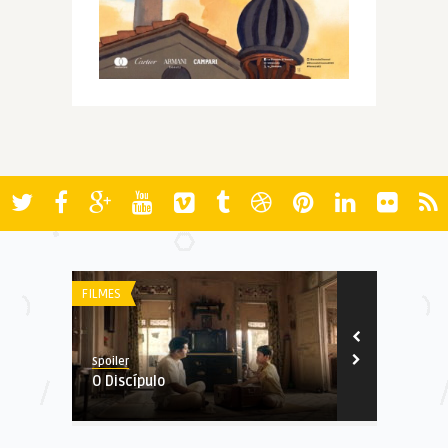
FILMES
AWARDS
Spoiler
Spoiler
O Discípulo
SouthEastern