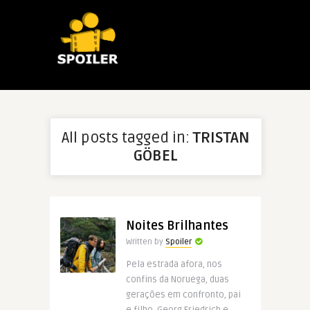
All posts tagged in:
TRISTAN
GÖBEL
Noites Brilhantes
Written by
Spoiler
Pela estrada afora, nos
confins da Noruega, duas
gerações em confronto, pai