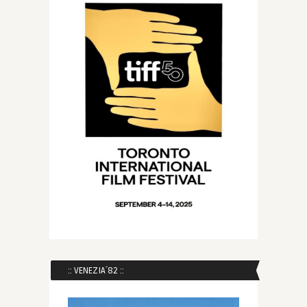
:: VENEZIA´82 ::