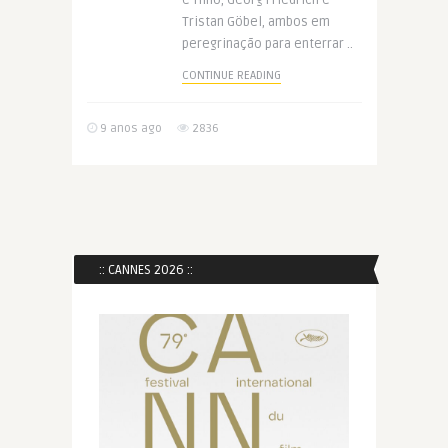
e filho, Georg Friedrich e
Tristan Göbel, ambos em
peregrinação para enterrar ..
CONTINUE READING
9 anos ago
2836
:: CANNES 2026 ::