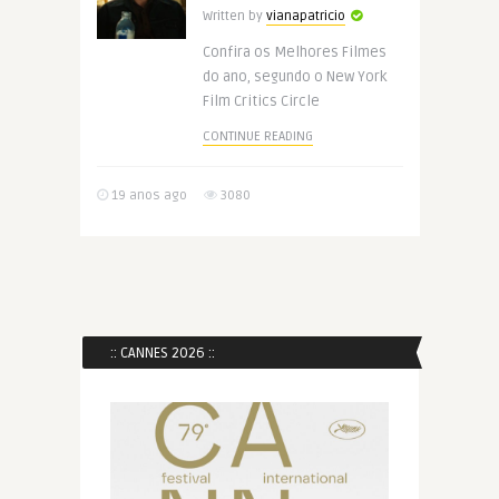
Written by
vianapatricio
Confira os Melhores Filmes
do ano, segundo o New York
Film Critics Circle
CONTINUE READING
19 anos ago
3080
:: CANNES 2026 ::