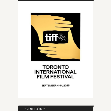
:: VENEZIA´82 ::