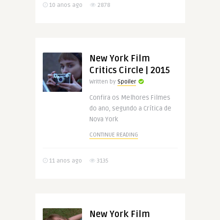
10 anos ago
2878
New York Film
Critics Circle | 2015
Written by
Spoiler
Confira os Melhores Filmes
do ano, segundo a Crítica de
Nova York
CONTINUE READING
11 anos ago
3135
New York Film