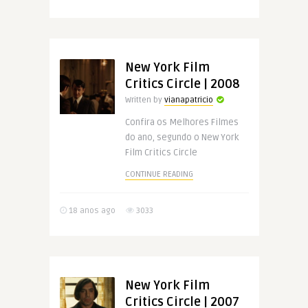
New York Film
Critics Circle | 2008
Written by
vianapatricio
Confira os Melhores Filmes
do ano, segundo o New York
Film Critics Circle
CONTINUE READING
18 anos ago
3033
New York Film
Critics Circle | 2007