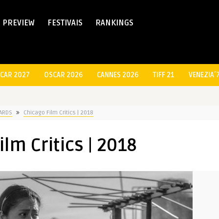
PREVIEW
FESTIVAIS
RANKINGS
CAR 2027
OSCAR 2026
CANNES 2026
TIFF 21
VENEZIA´
ARDS
Chicago Film Critics | 2018
ilm Critics | 2018