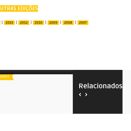
UTRAS EDIÇÕES
|
|
|
|
|
|
2013
2012
2010
2009
2008
2007
poiler
Chicago Film Critics | 2014
ARDS
AWARDS
Relacionados
Spoiler
Chicago Film Critics | 2020