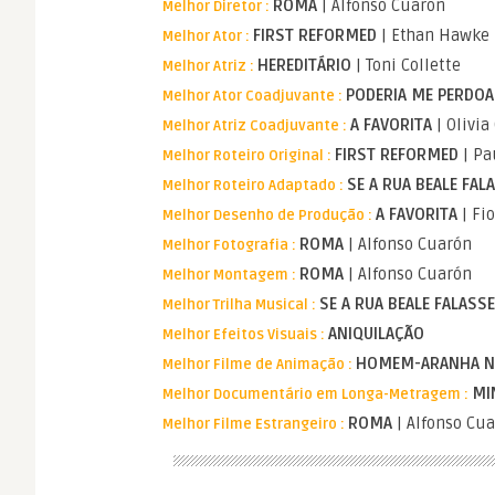
ROMA
| Alfonso Cuarón
Melhor Diretor :
FIRST REFORMED
| Ethan Hawke
Melhor Ator :
HEREDITÁRIO
| Toni Collette
Melhor Atriz :
PODERIA ME PERDO
Melhor Ator Coadjuvante :
A FAVORITA
| Olivi
Melhor Atriz Coadjuvante :
FIRST REFORMED
| Pa
Melhor Roteiro Original :
SE A RUA BEALE FAL
Melhor Roteiro Adaptado :
A FAVORITA
| Fi
Melhor Desenho de Produção :
ROMA
| Alfonso Cuarón
Melhor Fotografia :
ROMA
| Alfonso Cuarón
Melhor Montagem :
SE A RUA BEALE FALASS
Melhor Trilha Musical :
ANIQUILAÇÃO
Melhor Efeitos Visuais :
HOMEM-ARANHA N
Melhor Filme de Animação :
MI
Melhor Documentário em Longa-Metragem :
ROMA
| Alfonso Cu
Melhor Filme Estrangeiro :