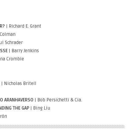
AR?
| Richard E. Grant
a Colman
ul Schrader
ASSE
| Barry Jenkins
ona Crombie
E
| Nicholas Britell
O ARANHAVERSO
| Bob Persichetti & Cia.
NDING THE GAP
| Bing Liu
arón