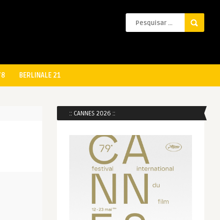
78
BERLINALE 21
:: CANNES 2026 ::