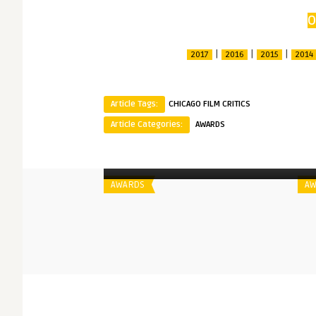
O
|
|
|
2017
2016
2015
2014
Article Tags:
CHICAGO FILM CRITICS
Article Categories:
AWARDS
Spoiler
S
Chicago Film Critics | 2015
AWARDS
AW