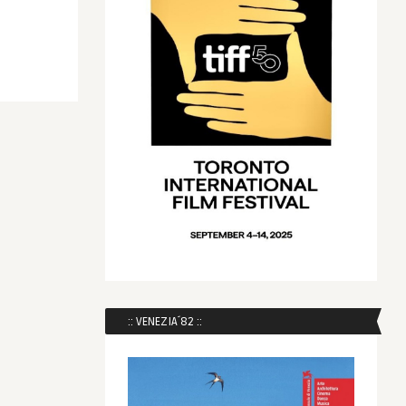
:: VENEZIA´82 ::