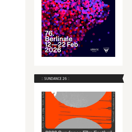
:: SUNDANCE 26 ::