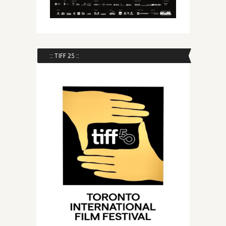
:: TIFF 25 ::