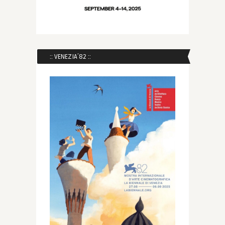
:: VENEZIA´82 ::