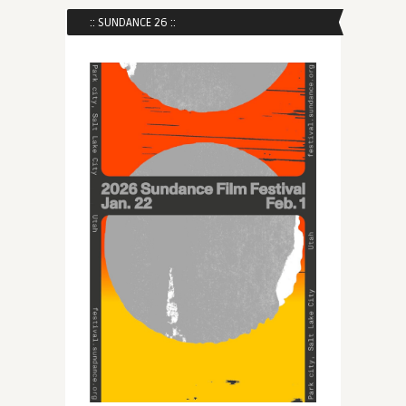
:: SUNDANCE 26 ::