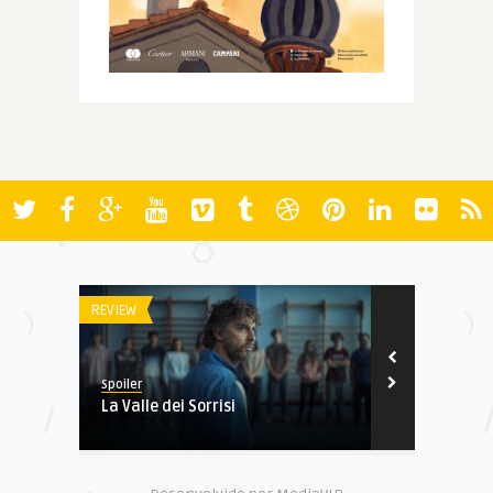
REVIEW
REVIEW
Spoiler
Spoiler
La Valle dei Sorrisi
Isso não é u
Ressurreiçã