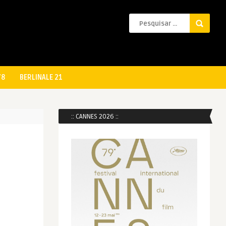
78
BERLINALE 21
:: CANNES 2026 ::