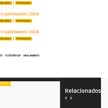
|
ndicados
Premiados
rs Guild Awards | 2009
|
ndicados
Premiados
rs Guild Awards | 2008
|
ndicados
Premiados
·
·
RO
SCREENPLAY
WGA AWARDS
poiler
Indicados ao Writers Guild Awards |
2019
ARDS
AWARDS
Relacionados
Spoiler
Writers Guild Awards | 202