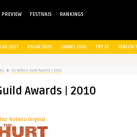
PREVIEW
FESTIVAIS
RANKINGS
CAR 2027
OSCAR 2026
CANNES 2026
TIFF 21
VENEZIA´
DS
Os Writers Guild Awards | 2010
Guild Awards | 2010
hor Roteiro Original