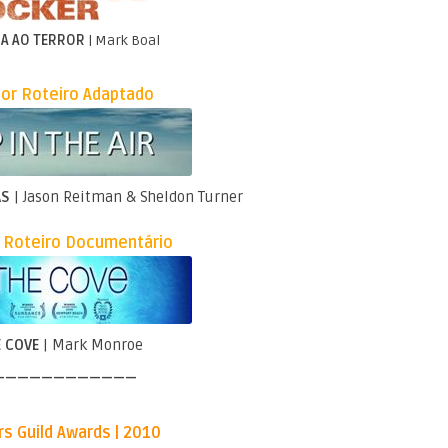
A AO TERROR
| Mark Boal
or Roteiro Adaptado
AS
| Jason Reitman & Sheldon Turner
 Roteiro Documentário
E COVE
| Mark Monroe
————————————
rs Guild Awards | 2010