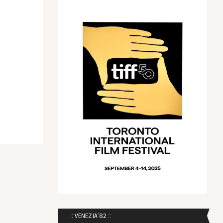
:: VENEZIA´82 ::