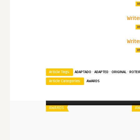
I
Write
I
Write
I
·
·
·
Article Tags:
ADAPTADO
ADAPTED
ORIGINAL
ROTEI
Article Categories:
AWARDS
Spoiler
S
Writers Guild Awards | 2019
AWARDS
AW